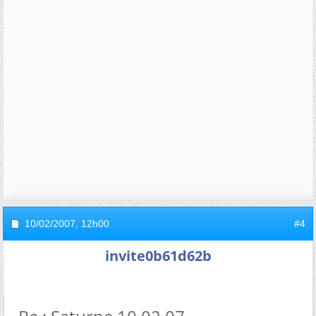
10/02/2007,
12h00
#4
invite0b61d62b