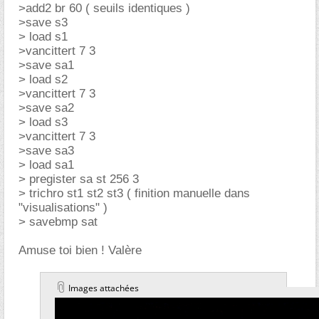
>add2 br 60 ( seuils identiques )
>save s3
> load s1
>vancittert 7 3
>save sa1
> load s2
>vancittert 7 3
>save sa2
> load s3
>vancittert 7 3
>save sa3
> load sa1
> pregister sa st 256 3
> trichro st1 st2 st3 ( finition manuelle dans
"visualisations" )
> savebmp sat
Amuse toi bien ! Valère
Images attachées