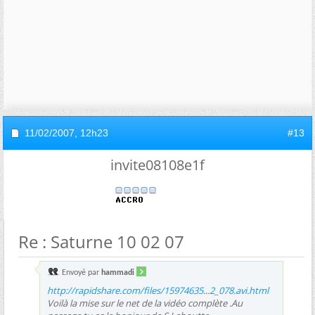
11/02/2007,
12h23
#13
invite08108e1f
Re : Saturne 10 02 07
Envoyé par
hammadi
http://rapidshare.com/files/15974635...2_078.avi.html
Voilà la mise sur le net de la vidéo complète .Au