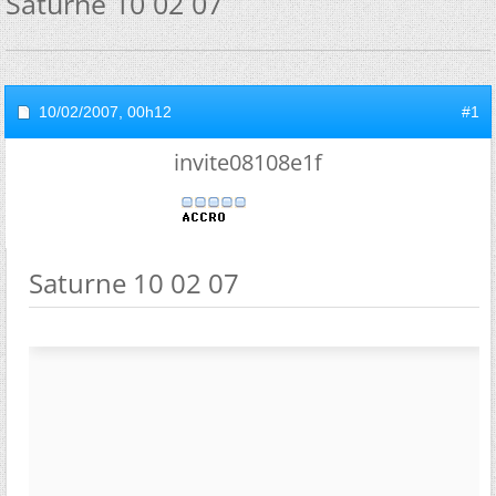
Saturne 10 02 07
10/02/2007,
00h12
#1
invite08108e1f
Saturne 10 02 07