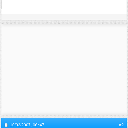
10/02/2007,
06h47
#2