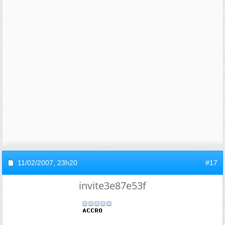
11/02/2007,
23h20
#17
invite3e87e53f