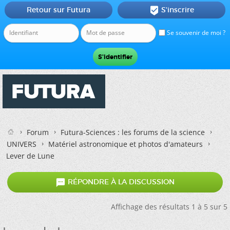
Retour sur Futura
S'inscrire

Se souvenir de moi ?
Forum
Futura-Sciences : les forums de la science
UNIVERS
Matériel astronomique et photos d'amateurs
Lever de Lune

RÉPONDRE À LA DISCUSSION
Affichage des résultats 1 à 5 sur 5