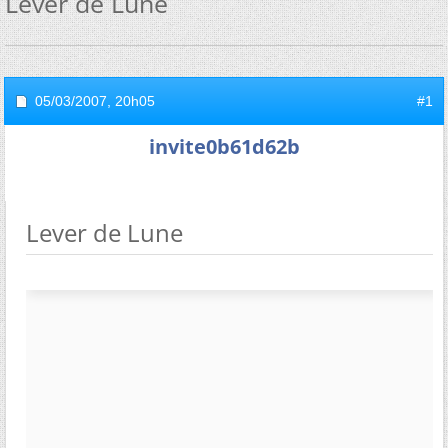
Lever de Lune
05/03/2007,
20h05
#1
invite0b61d62b
Lever de Lune