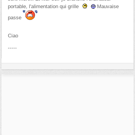
portable, l'alimentation qui grille
Mauvaise
passe
Ciao
-----