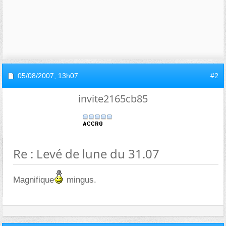
05/08/2007,
13h07
#2
invite2165cb85
Re : Levé de lune du 31.07
Magnifique
mingus.