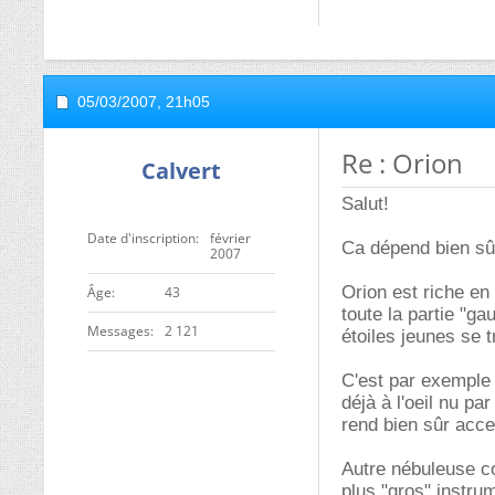
05/03/2007,
21h05
Re : Orion
Calvert
Salut!
Date d'inscription
février
Ca dépend bien sû
2007
Orion est riche en
ge
43
toute la partie "g
Messages
2 121
étoiles jeunes se t
C'est par exemple 
déjà à l'oeil nu pa
rend bien sûr acce
Autre nébuleuse co
plus "gros" instru