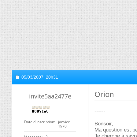
05/03/2007,
20h31
Orion
invite5aa2477e
------
Date d'inscription
janvier
Bonsoir,
1970
Ma question est pe
Je cherche à savoi
Messages
2