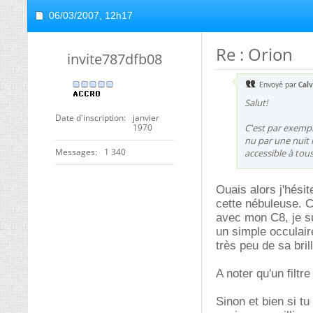
06/03/2007,
12h17
Re : Orion
invite787dfb08
Envoyé par
Calv
Salut!
Date d'inscription
janvier
1970
C'est par exempl
nu par une nuit 
Messages
1 340
accessible à tou
Ouais alors j'hésit
cette nébuleuse. C
avec mon C8, je su
un simple occulair
très peu de sa bri
A noter qu'un filtre
Sinon et bien si t