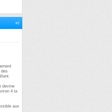
#2
uement
e des
llant.
n devine
viron 4 la
essible aux