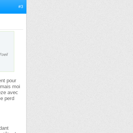
#3
'oeil
ent pour
, mais moi
pèze avec
se perd
dant