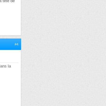
a tête de
#4
dans la