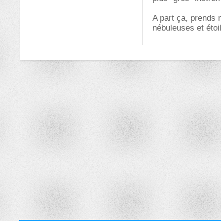
A part ça, prends n
nébuleuses et étoi