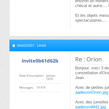
environ un milliers
cheval et autre....
Et les objets mes
spectaculaires....
06/03/2007,
14h06
Re : Orion
invite0b61d62b
Bonjour, voici 3 d
constellation d'Or
Date d'inscription
janvier
Jean
1970
Avec de petites ju
Messages
19 474
aadessinOrion.jpg
Avec des jumelles
aadessinM42.jpg