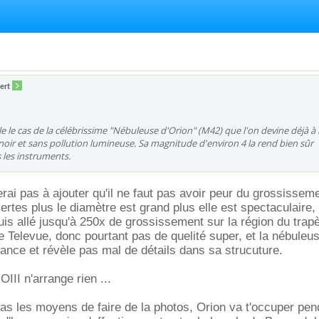
ert
e le cas de la célébrissime "Nébuleuse d'Orion" (M42) que l'on devine déjà à l
noir et sans pollution lumineuse. Sa magnitude d'environ 4 la rend bien sûr
s les instruments.
erai pas à ajouter qu'il ne faut pas avoir peur du grossissem
ertes plus le diamètre est grand plus elle est spectaculaire
is allé jusqu'à 250x de grossissement sur la région du tra
e Televue, donc pourtant pas de quelité super, et la nébuleu
llance et révèle pas mal de détails dans sa strucuture.
 OIII n'arrange rien ...
u as les moyens de faire de la photos, Orion va t'occuper pen