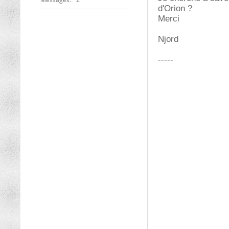
d'Orion ?
Merci
Njord
-----