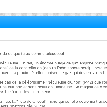
r de ce que tu as comme téléscope!
 nébuleuse. En fait, un énorme nuage de gaz englobe pratiq
auche" de la constellation (depuis l'hémisphère nord). Lorsqu
rouvent à proximité, elles ionisent le gaz qui devient alors bri
le cas de la célébrissime "Nébuleuse d'Orion" (M42) que l'o
r une nuit noir et sans pollution lumineuse. Sa magnitude d'en
ssible à tous les instruments.
nnue: la "Tête de Cheval", mais qui est elle seulement acc
ments (mettons dès 20 cm).