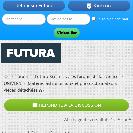
Retour sur Futura
S'inscrire

Se souvenir de moi ?
Forum
Futura-Sciences : les forums de la science
UNIVERS
Matériel astronomique et photos d'amateurs
Pieces détachées ???

RÉPONDRE À LA DISCUSSION
Affichage des résultats 1 à 5 sur 5