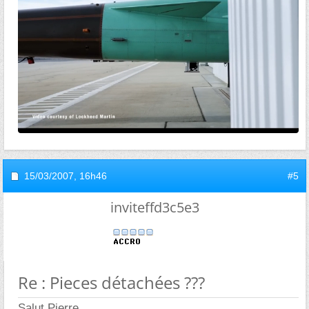
15/03/2007,
16h46
#5
inviteffd3c5e3
Re : Pieces détachées ???
Salut Pierre,