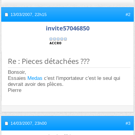
13/03/2007,
22h15
#2
invite57046850
Re : Pieces détachées ???
Bonsoir,
Essaies
Medas
c'est l'importateur c'est le seul qui
devrait avoir des pîèces.
Pierre
14/03/2007,
23h00
#3