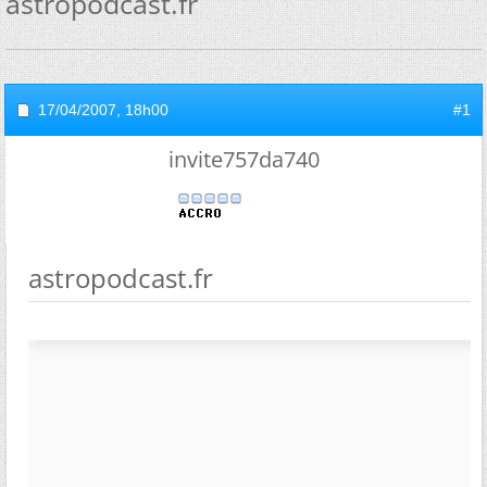
astropodcast.fr
17/04/2007,
18h00
#1
invite757da740
astropodcast.fr