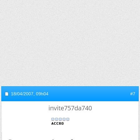
18/04/2007,
09h04
#7
invite757da740