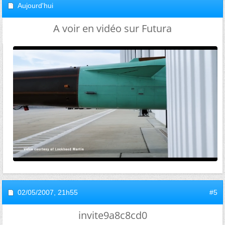
Aujourd'hui
A voir en vidéo sur Futura
02/05/2007,
21h55
#5
invite9a8c8cd0