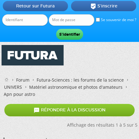
Retour sur Futura
S'inscrire

Se souvenir de moi ?
Forum
Futura-Sciences : les forums de la science
UNIVERS
Matériel astronomique et photos d'amateurs
Apn pour astro

RÉPONDRE À LA DISCUSSION
Affichage des résultats 1 à 5 sur 5