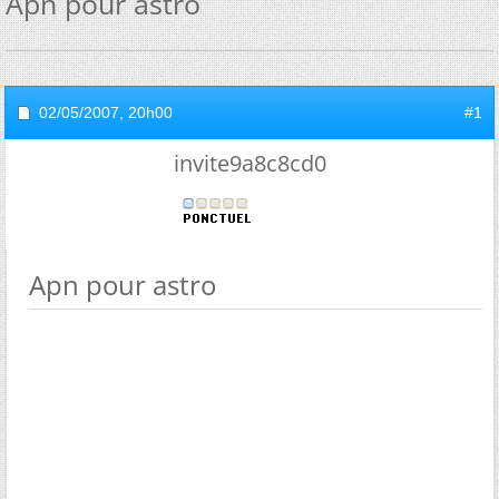
Apn pour astro
02/05/2007,
20h00
#1
invite9a8c8cd0
Apn pour astro