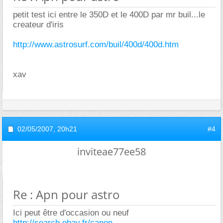
petit test ici entre le 350D et le 400D par mr buil...le
createur d'iris
http://www.astrosurf.com/buil/400d/400d.htm
xav
02/05/2007,
20h21
#4
inviteae77ee58
Re : Apn pour astro
Ici peut être d'occasion ou neuf
http://search.ebay.fr/canon-