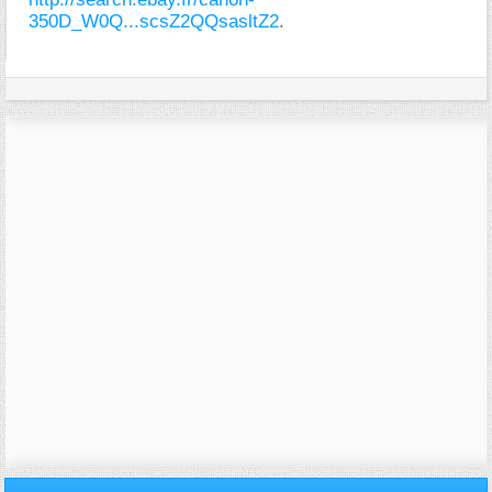
350D_W0Q...scsZ2QQsasltZ2
.