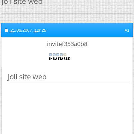
Joli site web
21/05/2007,
12h25
#1
invitef353a0b8
Joli site web