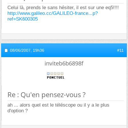
Celui là, prends le sans hésiter, il est sur une eq5!!!!
http://www.galileo.cc/GALILEO-france...p?
ref=SK600305
08/06/2007,
19h36
#11
inviteb6b6898f
Re : Qu'en pensez-vous ?
ah ... alors quel est le téléscope ou il y a le plus
d'option ?