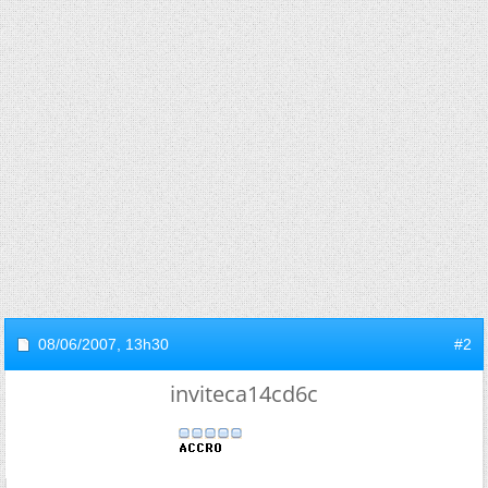
08/06/2007,
13h30
#2
inviteca14cd6c