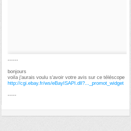
------
bonjours
voila j'aurais voulu s'avoir votre avis sur ce téléscope
http://cgi.ebay.fr/ws/eBayISAPI.dll?..._promot_widget
-----