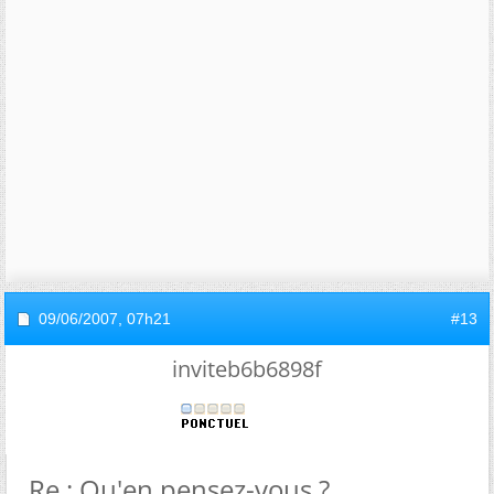
09/06/2007,
07h21
#13
inviteb6b6898f
Re : Qu'en pensez-vous ?