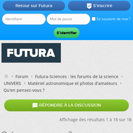
Retour sur Futura
S'inscrire

Se souvenir de moi ?
Forum
Futura-Sciences : les forums de la science
UNIVERS
Matériel astronomique et photos d'amateurs
Qu'en pensez-vous ?

RÉPONDRE À LA DISCUSSION
Affichage des résultats 1 à 18 sur 18