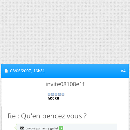
08/06/2007,
16h31
#4
invite08108e1f
Re : Qu'en pencez vous ?
Envoyé par
remy gallet