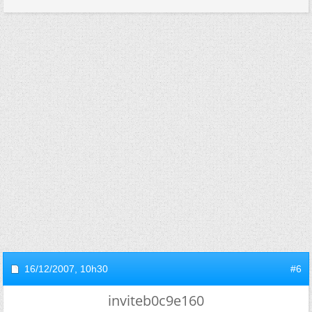
16/12/2007,
10h30
#6
inviteb0c9e160