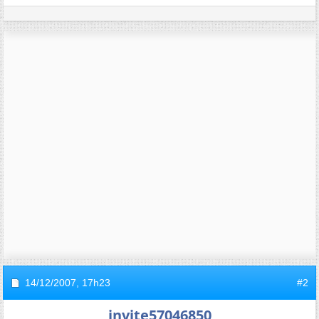
14/12/2007,
17h23
#2
invite57046850