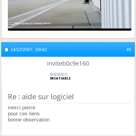
14/12/2007,
18h42
#5
inviteb0c9e160
Re : aide sur logiciel
merci pierre
pour ces liens
bonne observation