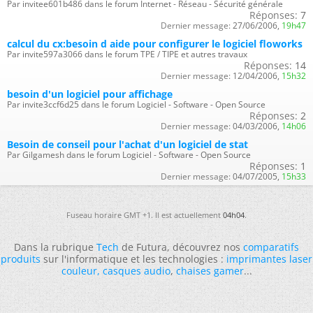
Par invitee601b486 dans le forum Internet - Réseau - Sécurité générale
Réponses:
7
Dernier message:
27/06/2006,
19h47
calcul du cx:besoin d aide pour configurer le logiciel floworks
Par invite597a3066 dans le forum TPE / TIPE et autres travaux
Réponses:
14
Dernier message:
12/04/2006,
15h32
besoin d'un logiciel pour affichage
Par invite3ccf6d25 dans le forum Logiciel - Software - Open Source
Réponses:
2
Dernier message:
04/03/2006,
14h06
Besoin de conseil pour l'achat d'un logiciel de stat
Par Gilgamesh dans le forum Logiciel - Software - Open Source
Réponses:
1
Dernier message:
04/07/2005,
15h33
Fuseau horaire GMT +1. Il est actuellement
04h04
.
Dans la rubrique
Tech
de Futura, découvrez nos
comparatifs
produits
sur l'informatique et les technologies :
imprimantes laser
couleur
,
casques audio
,
chaises gamer
...