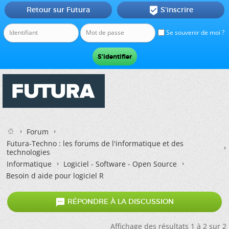
Retour sur Futura
S'inscrire

Se souvenir de moi ?
Forum
Futura-Techno : les forums de l'informatique et des
technologies
Informatique
Logiciel - Software - Open Source
Besoin d aide pour logiciel R

RÉPONDRE À LA DISCUSSION
Affichage des résultats 1 à 2 sur 2