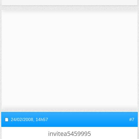
24/02/2008,
14h57
#7
invitea5459995