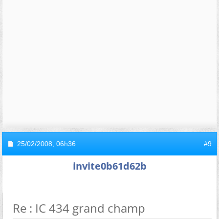
25/02/2008,
06h36
#9
invite0b61d62b
Re : IC 434 grand champ