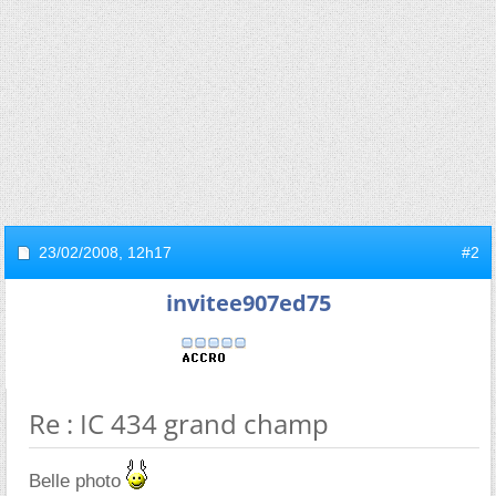
23/02/2008,
12h17
#2
invitee907ed75
Re : IC 434 grand champ
Belle photo