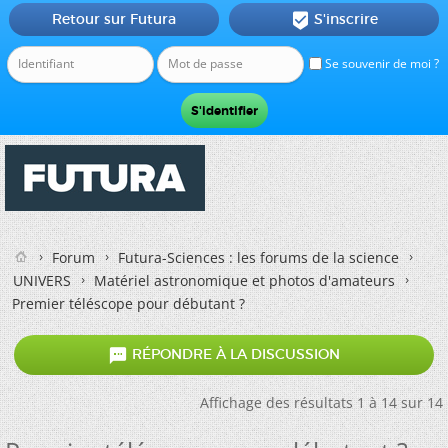
Retour sur Futura
S'inscrire

Se souvenir de moi ?
Forum
Futura-Sciences : les forums de la science
UNIVERS
Matériel astronomique et photos d'amateurs
Premier téléscope pour débutant ?

RÉPONDRE À LA DISCUSSION
Affichage des résultats 1 à 14 sur 14