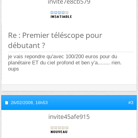
invite7e8cb579
Re : Premier téléscope pour
débutant ?
je vais repondre qu'avec 100/200 euros pour du
planétaire ET du ciel profond et ben y'a........ rien.
oups
26/02/2008,
16h53
#3
invite45afe915