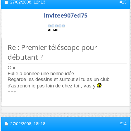
27/02/2008,
12h13
#13
invitee907ed75
Re : Premier téléscope pour
débutant ?
Oui
Fulie a donnée une bonne idée
Regarde les dessins et surtout si tu as un club
d'astronomie pas loin de chez toi , vas y
+++
27/02/2008,
18h18
#14