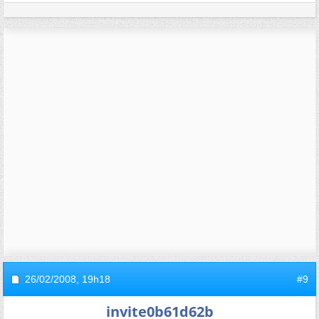
26/02/2008,
19h18
#9
invite0b61d62b