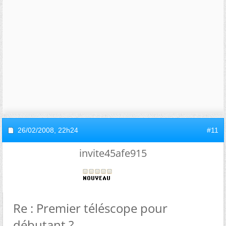
26/02/2008,
22h24
#11
invite45afe915
Re : Premier téléscope pour
débutant ?