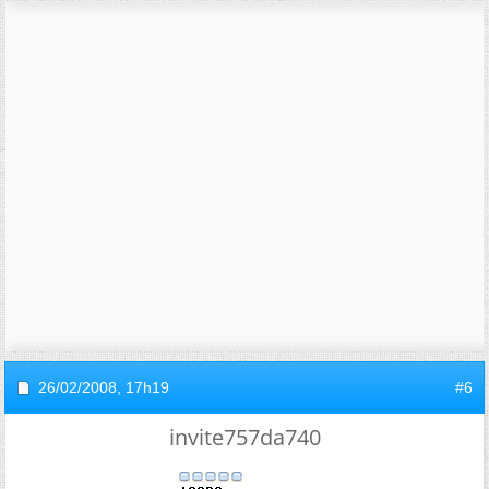
26/02/2008,
17h19
#6
invite757da740