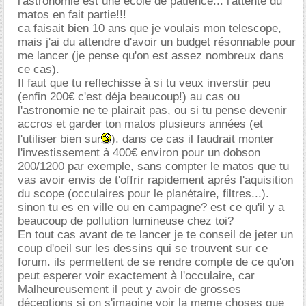
l'astronomie est une école de patience... l'attente du
matos en fait partie!!!
ca faisait bien 10 ans que je voulais
mon
telescope,
mais j'ai du attendre d'avoir un budget résonnable pour
me lancer (je pense qu'on est assez nombreux dans
ce cas).
Il faut que tu reflechisse à si tu veux inverstir peu
(enfin 200€ c'est déja beaucoup!) au cas ou
l'astronomie ne te plairait pas, ou si tu pense devenir
accros et garder ton matos plusieurs années (et
l'utiliser bien sur
). dans ce cas il faudrait monter
l'investissement à 400€ environ pour un dobson
200/1200 par exemple, sans compter le matos que tu
vas avoir envis de t'offrir rapidement aprés l'aquisition
du scope (occulaires pour le planétaire, filtres...).
sinon tu es en ville ou en campagne? est ce qu'il y a
beaucoup de pollution lumineuse chez toi?
En tout cas avant de te lancer je te conseil de jeter un
coup d'oeil sur les dessins qui se trouvent sur ce
forum. ils permettent de se rendre compte de ce qu'on
peut esperer voir exactement à l'occulaire, car
Malheureusement il peut y avoir de grosses
déceptions si on s'imagine voir la meme choses que