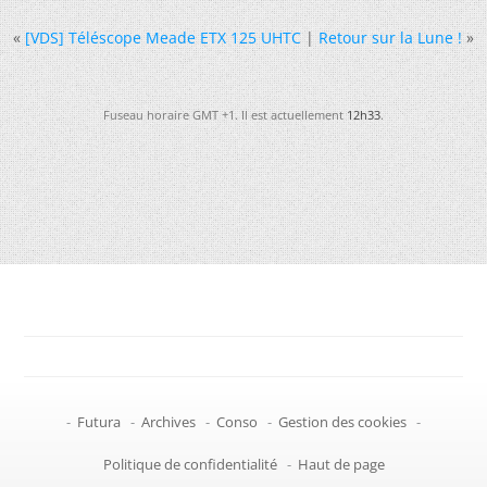
«
[VDS] Téléscope Meade ETX 125 UHTC
|
Retour sur la Lune !
»
Fuseau horaire GMT +1. Il est actuellement
12h33
.
-
Futura
-
Archives
-
Conso
-
Gestion des cookies
-
Politique de confidentialité
-
Haut de page