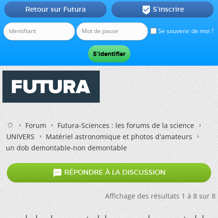
Retour sur Futura
S'inscrire

Se souvenir de moi ?
Forum
Futura-Sciences : les forums de la science
UNIVERS
Matériel astronomique et photos d'amateurs
un dob demontable-non demontable

RÉPONDRE À LA DISCUSSION
Affichage des résultats 1 à 8 sur 8