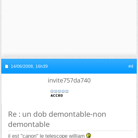
14/06/2008,
16h39
#4
invite757da740
Re : un dob demontable-non
demontable
il est "canon" le telescope william