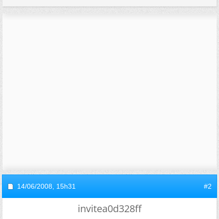
14/06/2008,
15h31
#2
invitea0d328ff