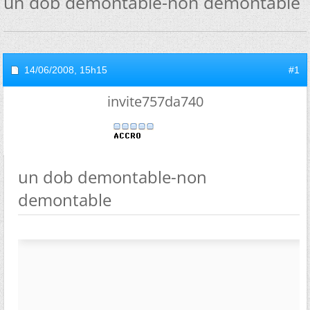
un dob demontable-non demontable
14/06/2008,
15h15
#1
invite757da740
un dob demontable-non
demontable