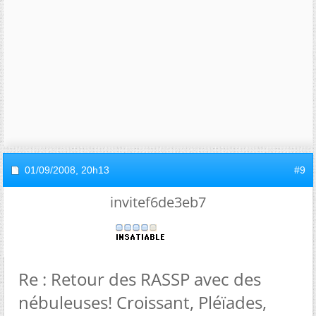
01/09/2008,
20h13
#9
invitef6de3eb7
Re : Retour des RASSP avec des
nébuleuses! Croissant, Pléïades,