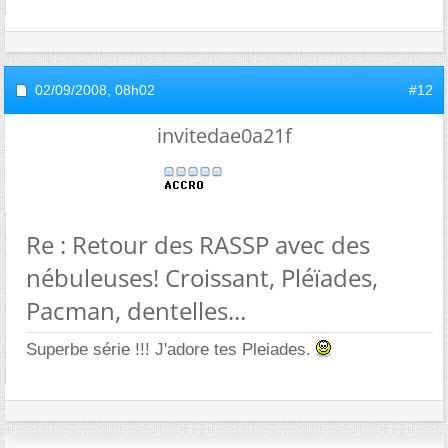
02/09/2008,
08h02
#12
invitedae0a21f
Re : Retour des RASSP avec des
nébuleuses! Croissant, Pléïades,
Pacman, dentelles...
Superbe série !!! J'adore tes Pleiades.