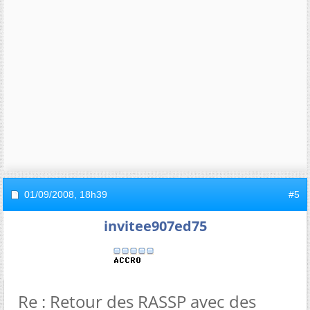
01/09/2008,
18h39
#5
invitee907ed75
Re : Retour des RASSP avec des