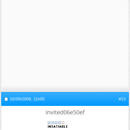
02/09/2008,
11h05
#13
invited06e50ef