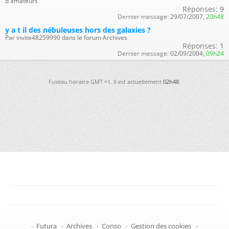
d'amateurs
Réponses:
9
Dernier message:
29/07/2007,
20h48
y a t il des nébuleuses hors des galaxies ?
Par invite48259990 dans le forum Archives
Réponses:
1
Dernier message:
02/09/2004,
09h24
Fuseau horaire GMT +1. Il est actuellement
02h48
.
-
Futura
-
Archives
-
Conso
-
Gestion des cookies
-