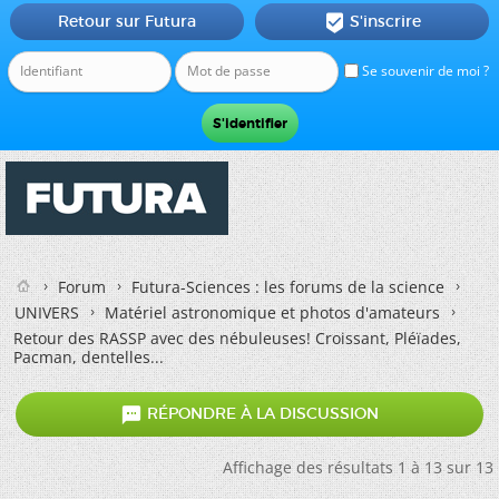
Retour sur Futura
S'inscrire

Se souvenir de moi ?
Forum
Futura-Sciences : les forums de la science
UNIVERS
Matériel astronomique et photos d'amateurs
Retour des RASSP avec des nébuleuses! Croissant, Pléïades,
Pacman, dentelles...

RÉPONDRE À LA DISCUSSION
Affichage des résultats 1 à 13 sur 13