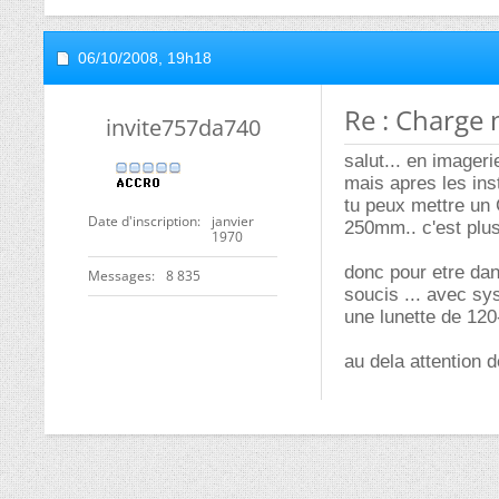
06/10/2008,
19h18
Re : Charge 
invite757da740
salut... en imageri
mais apres les inst
tu peux mettre un 
Date d'inscription
janvier
250mm.. c'est plus
1970
donc pour etre dan
Messages
8 835
soucis ... avec s
une lunette de 120
au dela attention d