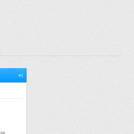
#1
ie.