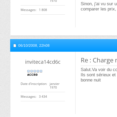
1970
Sinon, j'ai vu sur 
comparer les prix, 
Messages
1 808
06/10/2008,
22h08
Re : Charge 
inviteca14cd6c
Salut.Va voir du co
Ils sont sérieux et
bonne nuit
Date d'inscription
janvier
1970
Messages
3 434