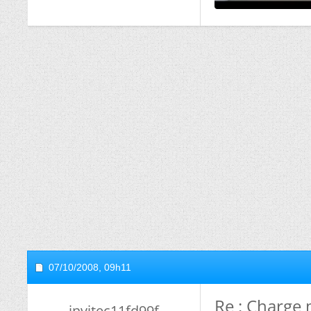
07/10/2008,
09h11
Re : Charge 
invitec11fd99f