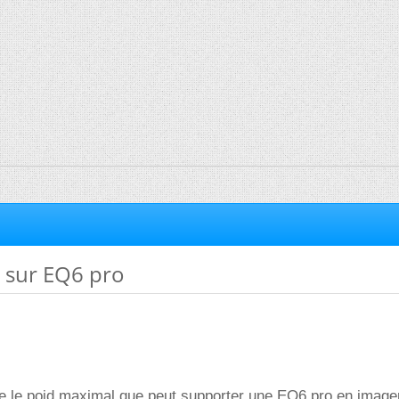
 sur EQ6 pro
re le poid maximal que peut supporter une EQ6 pro en imager