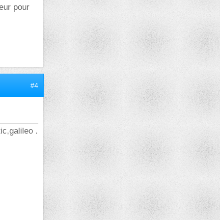
seur pour
#4
c,galileo .