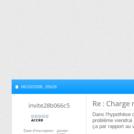
06/10/2008,
20h26
Re : Charge 
invite28b066c5
Dans l'hypothèse o
problème viendrai 
ça par rapport au 
Date d'inscription
janvier