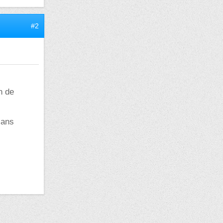
#2
n de
sans