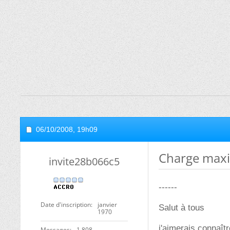
06/10/2008,
19h09
Charge maxi
invite28b066c5
------
Date d'inscription
janvier
Salut à tous
1970
j'aimerais connaît
Messages
1 808