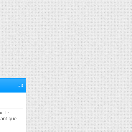
#3
x, le
nant que