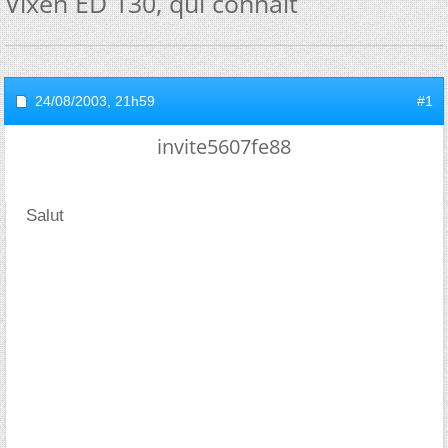
Vixen ED 130, qui connait
24/08/2003,
21h59
#1
invite5607fe88
Salut