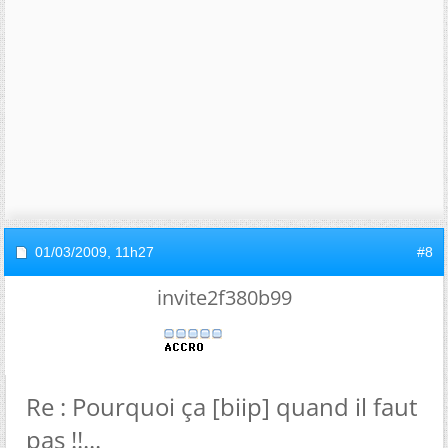
01/03/2009,
11h27
#8
invite2f380b99
Re : Pourquoi ça [biip] quand il faut
pas !!...