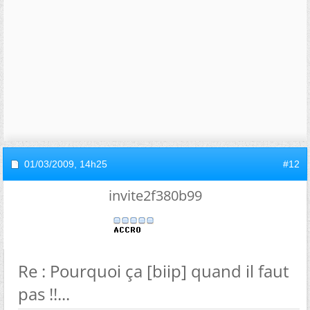
01/03/2009,
14h25
#12
invite2f380b99
Re : Pourquoi ça [biip] quand il faut
pas !!...