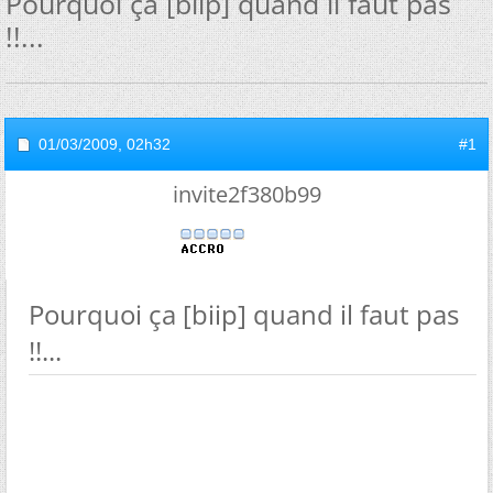
Pourquoi ça [biip] quand il faut pas
!!...
01/03/2009,
02h32
#1
invite2f380b99
Pourquoi ça [biip] quand il faut pas
!!...