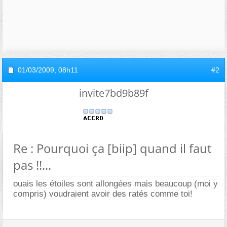
01/03/2009,
08h11
#2
invite7bd9b89f
Re : Pourquoi ça [biip] quand il faut
pas !!...
ouais les étoiles sont allongées mais beaucoup (moi y
compris) voudraient avoir des ratés comme toi!