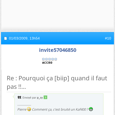
01/03/2009,
13h54
#10
invite57046850
Re : Pourquoi ça [biip] quand il faut
pas !!...
Envoyé par
p_sy
..................
Pierre
Comment ça, c'est bruité un Kaf400 ?