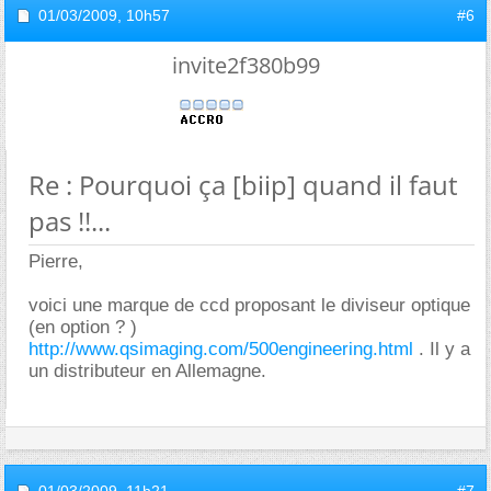
01/03/2009,
10h57
#6
invite2f380b99
Re : Pourquoi ça [biip] quand il faut
pas !!...
Pierre,
voici une marque de ccd proposant le diviseur optique
(en option ? )
http://www.qsimaging.com/500engineering.html
. Il y a
un distributeur en Allemagne.
01/03/2009,
11h21
#7