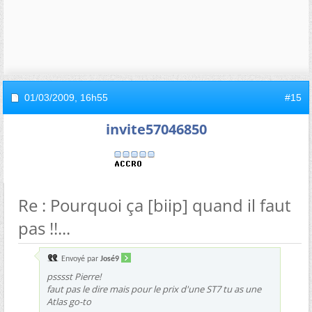
01/03/2009,
16h55
#15
invite57046850
Re : Pourquoi ça [biip] quand il faut
pas !!...
Envoyé par
José9
psssst Pierre!
faut pas le dire mais pour le prix d'une ST7 tu as une
Atlas go-to