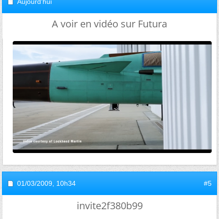
Aujourd'hui
A voir en vidéo sur Futura
01/03/2009,
10h34
#5
invite2f380b99