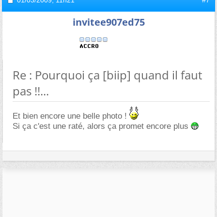
invitee907ed75
Re : Pourquoi ça [biip] quand il faut
pas !!...
Et bien encore une belle photo !
Si ça c'est une raté, alors ça promet encore plus