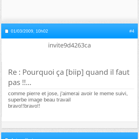
01/03/2009,
10h02
#4
invite9d4263ca
Re : Pourquoi ça [biip] quand il faut
pas !!...
comme pierre et jose, j'aimerai avoir le meme suivi,
superbe image beau travail
bravo!!bravo!!