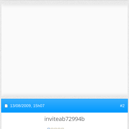
13/08/2009,
15h07
#2
inviteab72994b