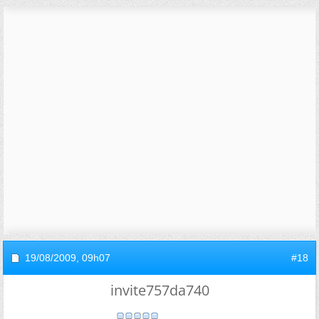
19/08/2009,
09h07
#18
invite757da740