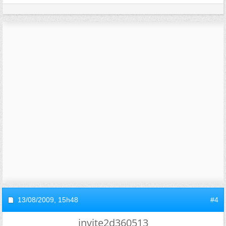
13/08/2009,
15h48
#4
invite2d360513