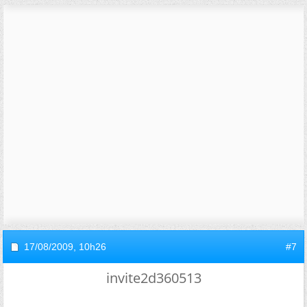
17/08/2009,
10h26
#7
invite2d360513