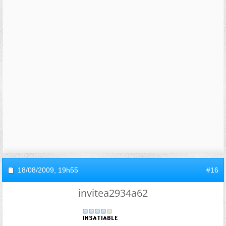
18/08/2009,
19h55
#16
invitea2934a62