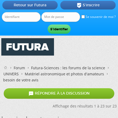
Retour sur Futura
S'inscrire

Se souvenir de moi ?
Forum
Futura-Sciences : les forums de la science
UNIVERS
Matériel astronomique et photos d'amateurs
besoin de votre avis

RÉPONDRE À LA DISCUSSION
Affichage des résultats 1 à 23 sur 23