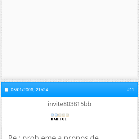
05/01/2006,
21h24
#11
invite803815bb
Re : probleme a propos de