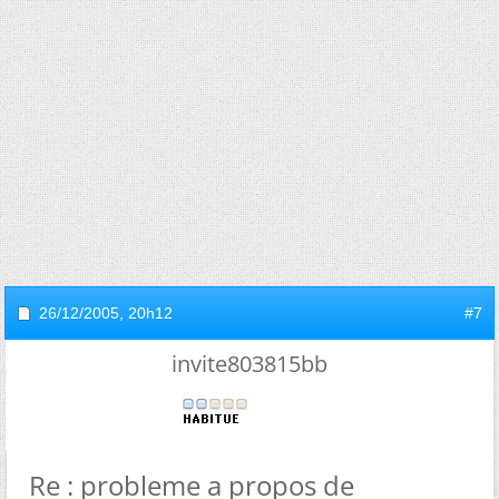
26/12/2005,
20h12
#7
invite803815bb
Re : probleme a propos de