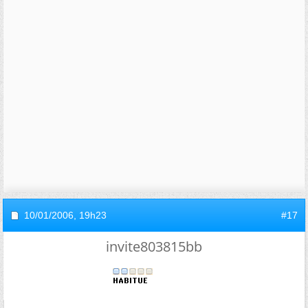
10/01/2006,
19h23
#17
invite803815bb