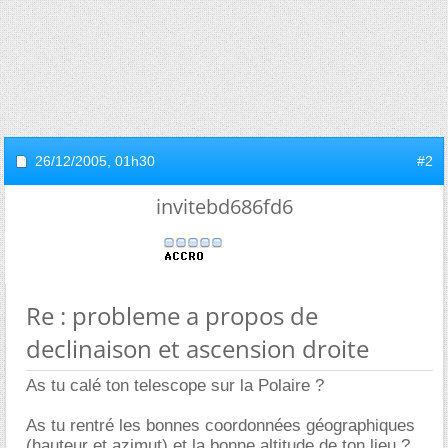
26/12/2005,
01h30
#2
invitebd686fd6
Re : probleme a propos de
declinaison et ascension droite
As tu calé ton telescope sur la Polaire ?
As tu rentré les bonnes coordonnées géographiques
(hauteur et azimut) et la bonne altitude de ton lieu ?