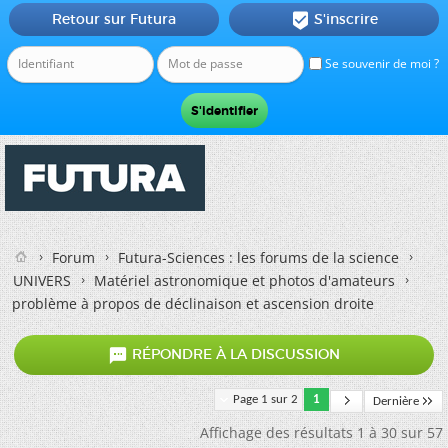
Retour sur Futura
S'inscrire

Se souvenir de moi ?
Forum
Futura-Sciences : les forums de la science
UNIVERS
Matériel astronomique et photos d'amateurs
problème à propos de déclinaison et ascension droite

RÉPONDRE À LA DISCUSSION
Page 1 sur 2
1
Dernière
Affichage des résultats 1 à 30 sur 57