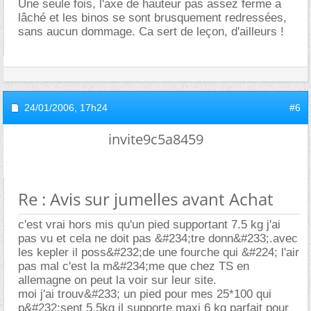
Une seule fois, l'axe de hauteur pas assez ferme a
lâché et les binos se sont brusquement redressées,
sans aucun dommage. Ca sert de leçon, d'ailleurs !
24/01/2006,
17h24
#6
invite9c5a8459
Re : Avis sur jumelles avant Achat
c'est vrai hors mis qu'un pied supportant 7.5 kg j'ai
pas vu et cela ne doit pas &#234;tre donn&#233;.avec
les kepler il poss&#232;de une fourche qui &#224; l'air
pas mal c'est la m&#234;me que chez TS en
allemagne on peut la voir sur leur site.
moi j'ai trouv&#233; un pied pour mes 25*100 qui
p&#232;sent 5.5kg il supporte maxi 6 kg parfait pour