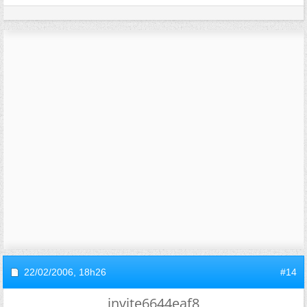
22/02/2006,
18h26
#14
invite6644eaf8