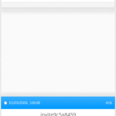
01/03/2006,
10h38
#16
invite9c5a8459