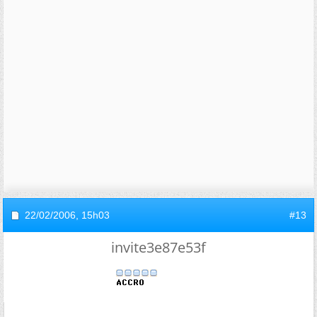
22/02/2006,
15h03
#13
invite3e87e53f