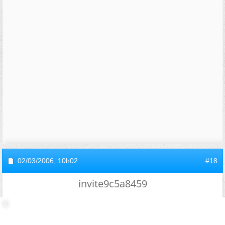
02/03/2006,
10h02
#18
invite9c5a8459