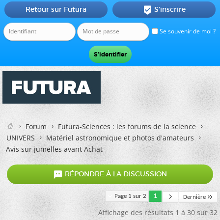
Retour sur Futura
S'inscrire

Se souvenir de moi ?
Forum
Futura-Sciences : les forums de la science
UNIVERS
Matériel astronomique et photos d'amateurs
Avis sur jumelles avant Achat

RÉPONDRE À LA DISCUSSION
Page 1 sur 2
1
Dernière
Affichage des résultats 1 à 30 sur 32