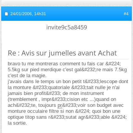
24/01/2006,
14h31
#4
invite9c5a8459
Re : Avis sur jumelles avant Achat
bravo tu me montreras comment tu fais car &#224;
5.5kg sur pied merdique c'est gal&#232;re mais 7.5kg
c'est de la magie.
j'avais dans le temps un bon petit t&#233;lescope dont
la monture &#233;quatoriale &#233;tait nulle je n'ai
jamais bien profit&#233; de mon instrument
(tremblement , impr&#233;cision etc ...)quand on
ach&#232;te, toujours
pr
&#233;voir son budget avec
monture occulaire filtre si non &#224; quoi bon une
optique titop sans r&#233;sutat agr&#233;able &#224;
la sortie.