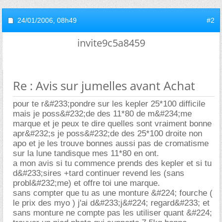
24/01/2006,
08h49
#2
invite9c5a8459
Re : Avis sur jumelles avant Achat
pour te r&#233;pondre sur les kepler 25*100 difficile
mais je poss&#232;de des 11*80 de m&#234;me
marque et je peux te dire quelles sont vraiment bonne
apr&#232;s je poss&#232;de des 25*100 droite non
apo et je les trouve bonnes aussi pas de cromatisme
sur la lune tandisque mes 11*80 en ont.
a mon avis si tu commence prends des kepler et si tu
d&#233;sires +tard continuer revend les (sans
probl&#232;me) et offre toi une marque.
sans compter que tu as une monture &#224; fourche (
le prix des myo ) j'ai d&#233;j&#224; regard&#233; et
sans monture ne compte pas les utiliser quant &#224;