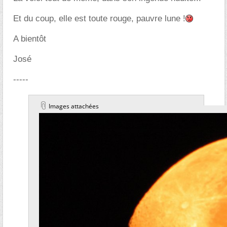
Et du coup, elle est toute rouge, pauvre lune !
A bientôt
José
-----
Images attachées