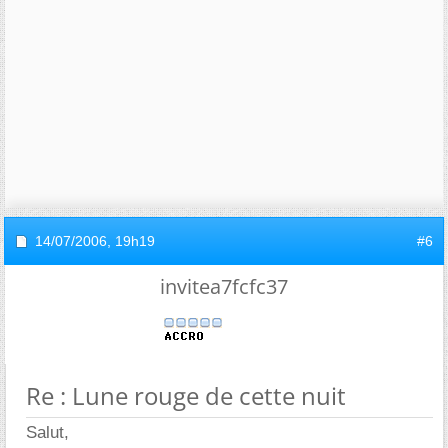
14/07/2006,
19h19
#6
invitea7fcfc37
Re : Lune rouge de cette nuit
Salut,