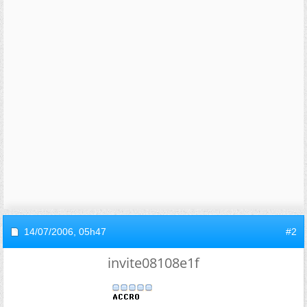
14/07/2006,
05h47
#2
invite08108e1f