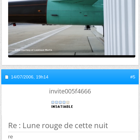
14/07/2006,
19h14
#5
invite005f4666
Re : Lune rouge de cette nuit
re