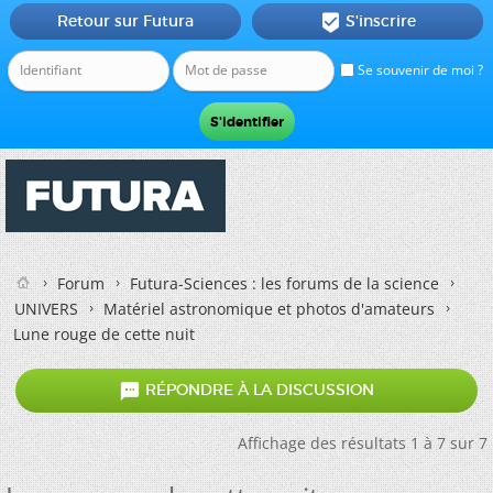
Retour sur Futura
S'inscrire

Se souvenir de moi ?
Forum
Futura-Sciences : les forums de la science
UNIVERS
Matériel astronomique et photos d'amateurs
Lune rouge de cette nuit

RÉPONDRE À LA DISCUSSION
Affichage des résultats 1 à 7 sur 7