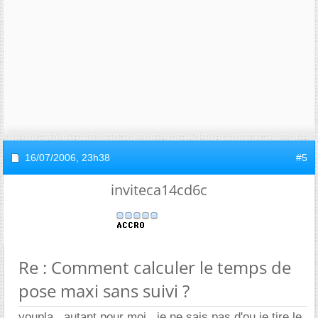
16/07/2006,
23h38
#5
inviteca14cd6c
Re : Comment calculer le temps de
pose maxi sans suivi ?
youpla , autant pour moi , je ne sais pas d'ou je tire le