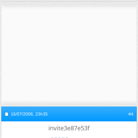
16/07/2006,
23h35
#4
invite3e87e53f