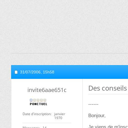
31/07/2006,
15h58
Des conseils
invite6aae651c
------
Date d'inscription
janvier
Bonjour,
1970
Je viens de m'insc
Messages
14