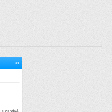
#1
is captivé