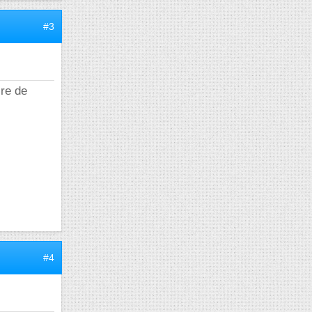
#3
ire de
#4