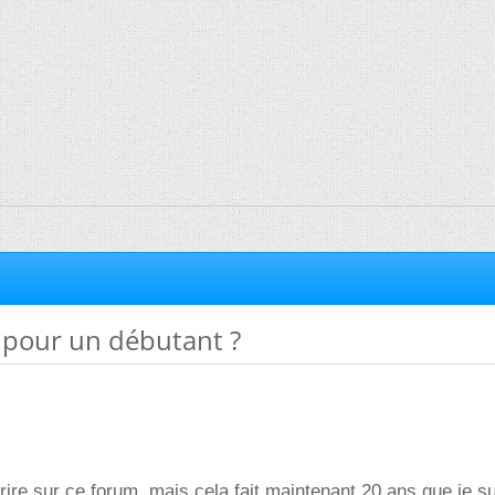
 pour un débutant ?
rire sur ce forum, mais cela fait maintenant 20 ans que je su