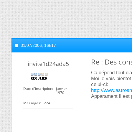
31/07/2006,
16h17
Re : Des con
invite1d24ada5
Ca dépend tout d'a
Moi je vais biento
celui-ci:
Date d'inscription
janvier
http://www.astros
1970
Apparament il est 
Messages
224