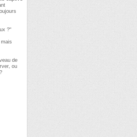
ant
toujours
ux ?"
. mais
iveau de
rver, ou
?