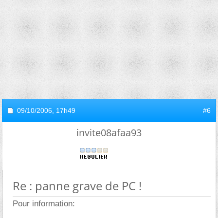
09/10/2006,
17h49
#6
invite08afaa93
Re : panne grave de PC !
Pour information: