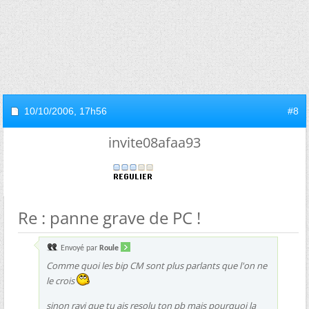
10/10/2006,
17h56
#8
invite08afaa93
Re : panne grave de PC !
Envoyé par
Roule
Comme quoi les bip CM sont plus parlants que l'on ne
le crois
sinon ravi que tu ais resolu ton pb mais pourquoi la