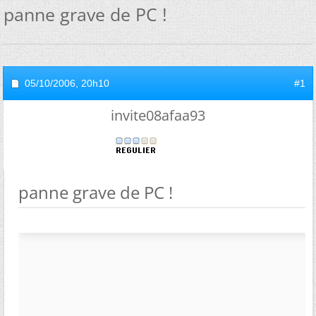
panne grave de PC !
05/10/2006,
20h10
#1
invite08afaa93
panne grave de PC !