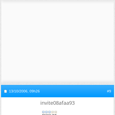
13/10/2006,
09h26
#9
invite08afaa93