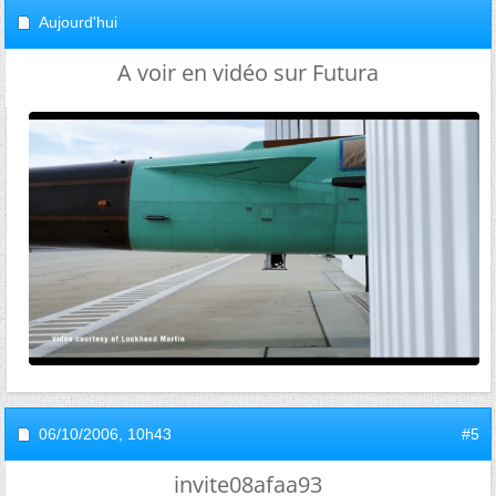
Aujourd'hui
A voir en vidéo sur Futura
06/10/2006,
10h43
#5
invite08afaa93