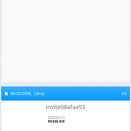
06/10/2006,
10h11
#3
invite08afaa93