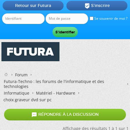
Retour sur Futura
S'inscrire

Se souvenir de moi ?
Forum
Futura-Techno : les forums de l'informatique et des
technologies
Informatique
Matériel - Hardware
choix graveur dvd sur pc

RÉPONDRE À LA DISCUSSION
Affichage des résultats 1 à 1 sur 1