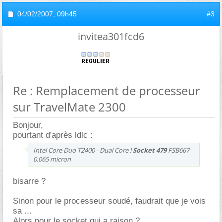
04/02/2007,
09h45
#3
invitea301fcd6
Re : Remplacement de processeur
sur TravelMate 2300
Bonjour,
pourtant d'après ldlc :
Intel Core Duo T2400 - Dual Core !
Socket 479
FSB667
0.065 micron
bisarre ?
Sinon pour le processeur soudé, faudrait que je vois
sa ...
Alors pour le socket qui a raison ?