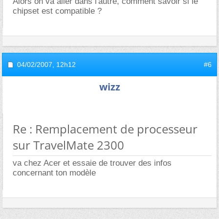
Alors on va aller dans l'autre, comment savoir si le
chipset est compatible ?
04/02/2007,
12h12
#6
wizz
Re : Remplacement de processeur
sur TravelMate 2300
va chez Acer et essaie de trouver des infos
concernant ton modèle