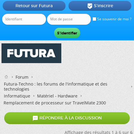
Retour sur Futura
S'inscrire

Se souvenir de moi ?
Forum
Futura-Techno : les forums de l'informatique et des
technologies
Informatique
Matériel - Hardware
Remplacement de processeur sur TravelMate 2300

RÉPONDRE À LA DISCUSSION
Affichage des résultats 1 à 6 sur 6