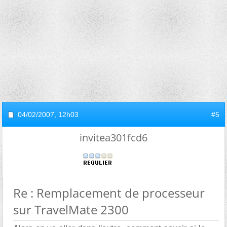
04/02/2007,
12h03
#5
invitea301fcd6
Re : Remplacement de processeur
sur TravelMate 2300