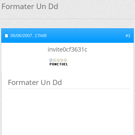
Formater Un Dd
05/05/2007,
17h08
#1
invite0cf3631c
Formater Un Dd