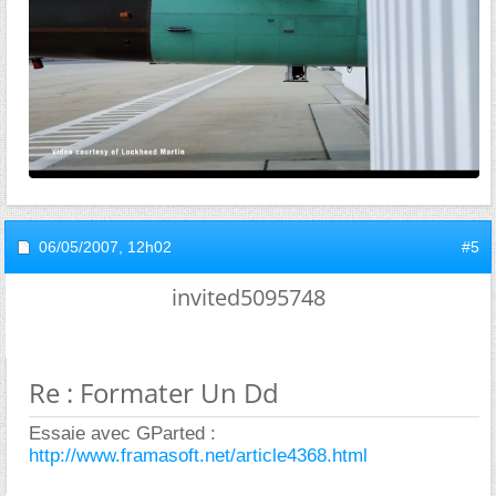
06/05/2007,
12h02
#5
invited5095748
Re : Formater Un Dd
Essaie avec GParted :
http://www.framasoft.net/article4368.html