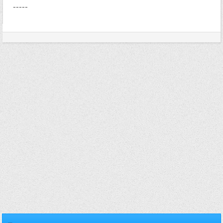
-----