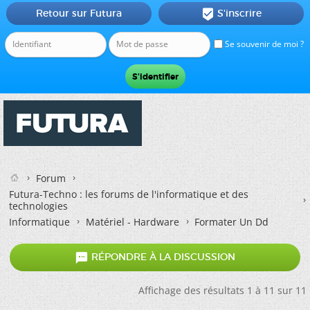
Retour sur Futura
S'inscrire

Se souvenir de moi ?
Forum
Futura-Techno : les forums de l'informatique et des
technologies
Informatique
Matériel - Hardware
Formater Un Dd

RÉPONDRE À LA DISCUSSION
Affichage des résultats 1 à 11 sur 11