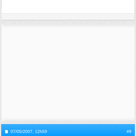
07/05/2007,
12h59
#9