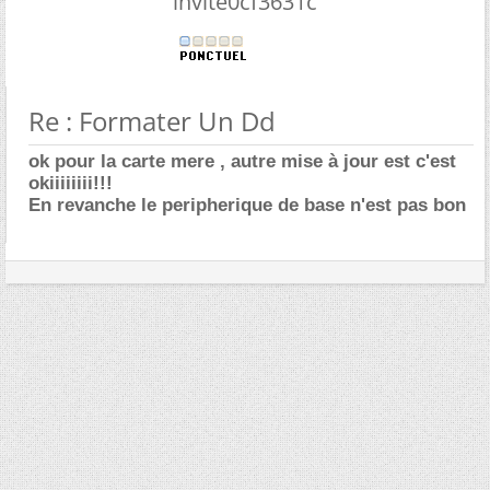
invite0cf3631c
Re : Formater Un Dd
ok pour la carte mere , autre mise à jour est c'est
okiiiiiiii!!!
En revanche le peripherique de base n'est pas bon