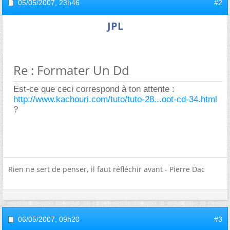
05/05/2007,
23h46
#2
JPL
Re : Formater Un Dd
Est-ce que ceci correspond à ton attente :
http://www.kachouri.com/tuto/tuto-28...oot-cd-34.html
?
Rien ne sert de penser, il faut réfléchir avant - Pierre Dac
06/05/2007,
09h20
#3