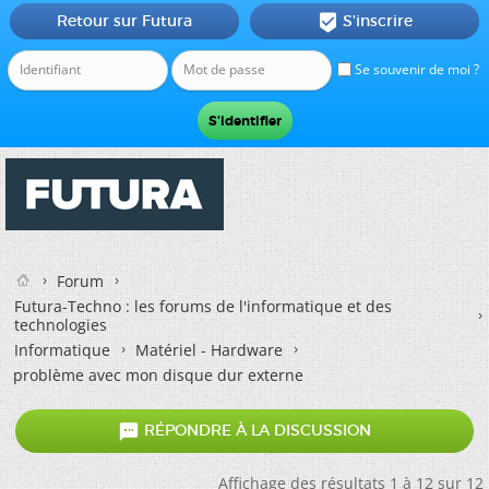
Retour sur Futura
S'inscrire

Se souvenir de moi ?
Forum
Futura-Techno : les forums de l'informatique et des
technologies
Informatique
Matériel - Hardware
problème avec mon disque dur externe

RÉPONDRE À LA DISCUSSION
Affichage des résultats 1 à 12 sur 12