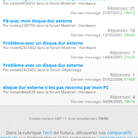
Par invitee0f26e52 dans le forum Matériel - Hardware
Réponses:
21
Dernier message:
21/07/2012,
18h13
PB avec mon disque dur externe
Par invitea228f706 dans le forum Matériel - Hardware
Réponses:
10
Dernier message:
13/10/2007,
09h43
Problème avec un disque dur externe
Par invite624c5402 dans le forum Matériel - Hardware
Réponses:
7
Dernier message:
14/04/2007,
21h25
Problème avec un disque dur externe
Par invite624c5402 dans le forum Dépannage
Réponses:
1
Dernier message:
05/02/2006,
01h08
disque dur externe n'est pas reconnu par mon PC
Par invitefdbeb638 dans le forum Matériel - Hardware
Réponses:
4
Dernier message:
04/08/2005,
18h18
Fuseau horaire GMT +1. Il est actuellement
19h59
.
Dans la rubrique
Tech
de Futura, découvrez nos
comparatifs
produits
sur l'informatique et les technologies :
imprimantes laser