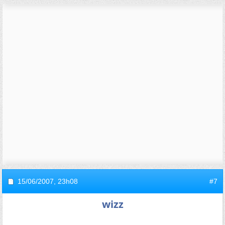
15/06/2007,
23h08
#7
wizz