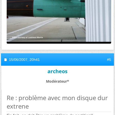
15/06/2007,
20h41
#5
archeos
Modérateur*
Re : problème avec mon disque dur
extrene