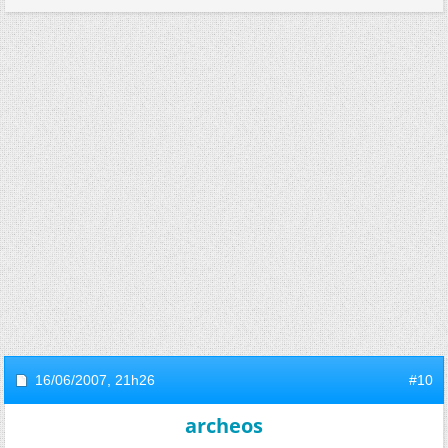
16/06/2007,
21h26
#10
archeos