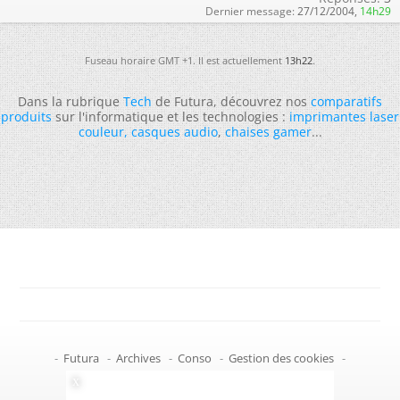
Dernier message:
27/12/2004,
14h29
Fuseau horaire GMT +1. Il est actuellement
13h22
.
Dans la rubrique
Tech
de Futura, découvrez nos
comparatifs
produits
sur l'informatique et les technologies :
imprimantes laser
couleur
,
casques audio
,
chaises gamer
...
-
Futura
-
Archives
-
Conso
-
Gestion des cookies
-
Politique de confidentialité
-
Haut de page