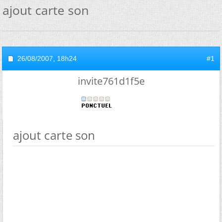
ajout carte son
26/08/2007,
18h24
#1
invite761d1f5e
ajout carte son