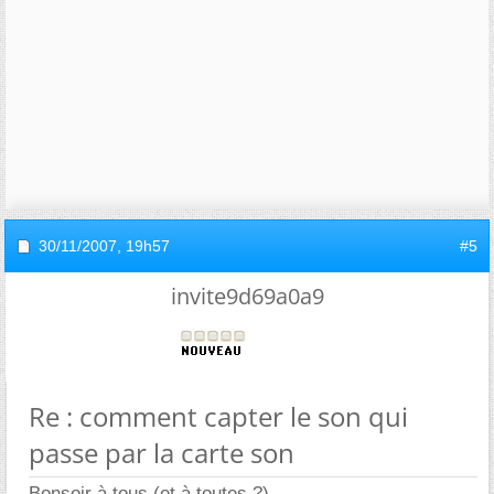
30/11/2007,
19h57
#5
invite9d69a0a9
Re : comment capter le son qui
passe par la carte son
Bonsoir à tous (et à toutes ?)