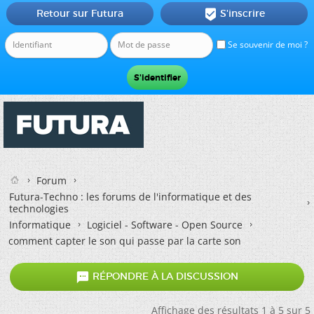
Retour sur Futura
S'inscrire

Se souvenir de moi ?
Forum
Futura-Techno : les forums de l'informatique et des
technologies
Informatique
Logiciel - Software - Open Source
comment capter le son qui passe par la carte son

RÉPONDRE À LA DISCUSSION
Affichage des résultats 1 à 5 sur 5