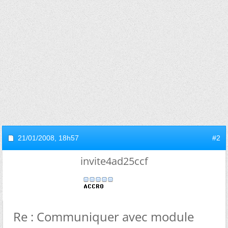
21/01/2008,
18h57
#2
invite4ad25ccf
Re : Communiquer avec module