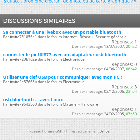
s'efface . problème d'écran, de pilote ou de carte graphique ?
»
DISCUSSIONS SIMILAIRES
Se connecter à une livebox avec un portable bluetooth
Par invite751056e1 dans le forum Internet - Réseau - Sécurité générale
Réponses:
1
Dernier message:
13/07/2007,
20h22
connecter le pic16f877 avec un adaptateur usb bluetooth
Par invite720b1d2e dans le forum Électronique
Réponses:
0
Dernier message:
04/06/2007,
08h42
Utiliser une clef USB pour communiquer avec mon PC !
Par invite2e57665b dans le forum Électronique
Réponses:
3
Dernier message:
02/12/2006,
23h04
usb bluetooth ... avec Linux
Par invite79643b60 dans le forum Matériel - Hardware
Réponses:
1
Dernier message:
24/02/2005,
07h50
Fuseau horaire GMT +1. Il est actuellement
09h59
.