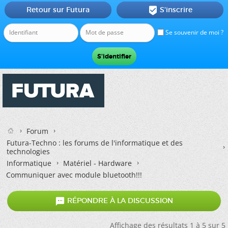
Retour sur Futura
S'inscrire

Se souvenir de moi ?
Forum
Futura-Techno : les forums de l'informatique et des
technologies
Informatique
Matériel - Hardware
Communiquer avec module bluetooth!!!

RÉPONDRE À LA DISCUSSION
Affichage des résultats 1 à 5 sur 5