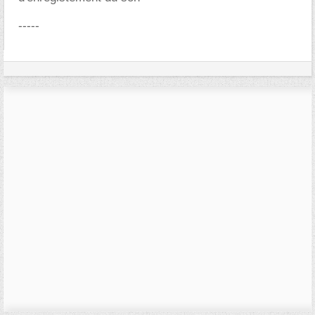
-----