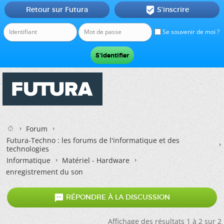
Retour sur Futura
S'inscrire

Se souvenir de moi ?
Forum
Futura-Techno : les forums de l'informatique et des
technologies
Informatique
Matériel - Hardware
enregistrement du son

RÉPONDRE À LA DISCUSSION
Affichage des résultats 1 à 2 sur 2