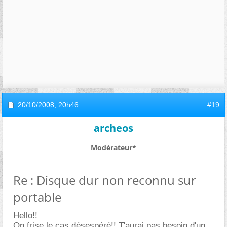
20/10/2008,
20h46
#19
archeos
Modérateur*
Re : Disque dur non reconnu sur
portable
Hello!!
On frise le cas désespéré!! T'aurai pas besoin d'un