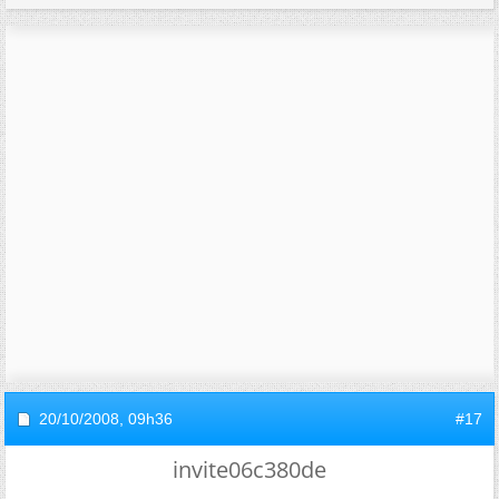
20/10/2008,
09h36
#17
invite06c380de