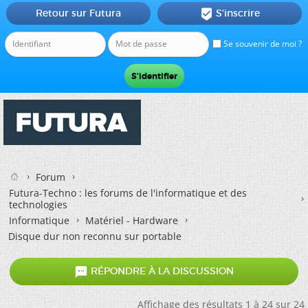
Retour sur Futura
S'inscrire

Se souvenir de moi ?
Forum
Futura-Techno : les forums de l'informatique et des
technologies
Informatique
Matériel - Hardware
Disque dur non reconnu sur portable

RÉPONDRE À LA DISCUSSION
Affichage des résultats 1 à 24 sur 24