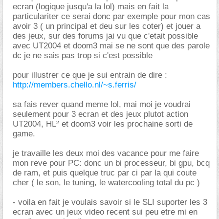
ecran (logique jusqu'a la lol) mais en fait la
particulariter ce serai donc par exemple pour mon cas
avoir 3 ( un principal et deu sur les coter) et jouer a
des jeux, sur des forums jai vu que c'etait possible
avec UT2004 et doom3 mai se ne sont que des parole
dc je ne sais pas trop si c'est possible
pour illustrer ce que je sui entrain de dire :
http://members.chello.nl/~s.ferris/
sa fais rever quand meme lol, mai moi je voudrai
seulement pour 3 ecran et des jeux plutot action
UT2004, HL² et doom3 voir les prochaine sorti de
game.
je travaille les deux moi des vacance pour me faire
mon reve pour PC: donc un bi processeur, bi gpu, bcq
de ram, et puis quelque truc par ci par la qui coute
cher ( le son, le tuning, le watercooling total du pc )
- voila en fait je voulais savoir si le SLI suporter les 3
ecran avec un jeux video recent sui peu etre mi en