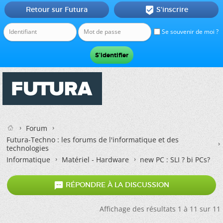
Retour sur Futura
S'inscrire

Se souvenir de moi ?
Forum
Futura-Techno : les forums de l'informatique et des
technologies
Informatique
Matériel - Hardware
new PC : SLI ? bi PCs?

RÉPONDRE À LA DISCUSSION
Affichage des résultats 1 à 11 sur 11