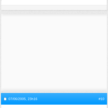
07/06/2005,
23h16
#10