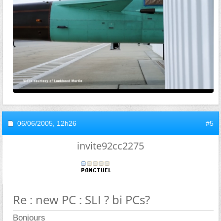
06/06/2005,
12h26
#5
invite92cc2275
Re : new PC : SLI ? bi PCs?
Bonjours