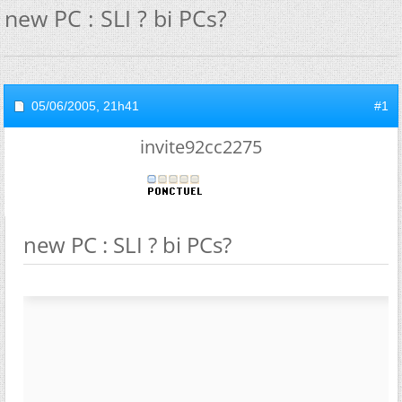
new PC : SLI ? bi PCs?
05/06/2005,
21h41
#1
invite92cc2275
new PC : SLI ? bi PCs?