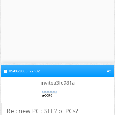
05/06/2005,
22h32
#2
invitea3fc981a
Re : new PC : SLI ? bi PCs?