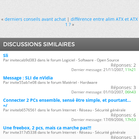
«
derniers conseils avant achat
|
différence entre alim ATX et ATX
1 ?
»
DISCUSSIONS SIMILAIRES
Sli
Par invitecab9d383 dans le forum Logiciel - Software - Open Source
Réponses:
2
Dernier message:
21/11/2007,
11h21
Message : SLI de nVidia
Par invite55ab1e08 dans le forum Matériel - Hardware
Réponses:
3
Dernier message:
01/10/2007,
06h43
Connecter 2 PCs ensemble, sensé être simple, et pourtant...
=/
Par inviteb6576561 dans le forum Internet - Réseau - Sécurité générale
Réponses:
6
Dernier message:
17/09/2006,
17h53
Une freebox, 2 pcs, mais ca marche pas!!!
Par invite317d5338 dans le forum Internet - Réseau - Sécurité générale
Réponses:
3