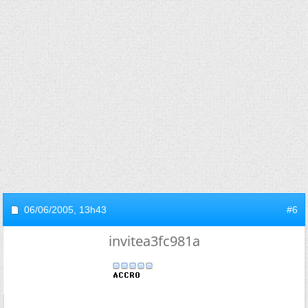
06/06/2005,
13h43
#6
invitea3fc981a