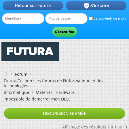
Retour sur Futura
S'inscrire

Se souvenir de moi ?
Forum
Futura-Techno : les forums de l'informatique et des
technologies
Informatique
Matériel - Hardware
impossible de demarrer mon DELL
DISCUSSION FERMÉE
Affichage des résultats 1 à 1 sur 1