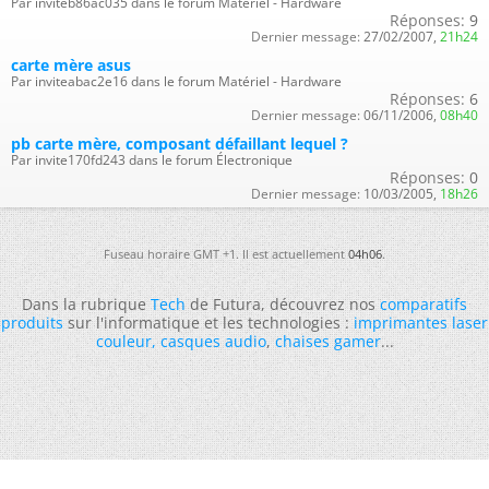
Par inviteb86ac035 dans le forum Matériel - Hardware
Réponses:
9
Dernier message:
27/02/2007,
21h24
carte mère asus
Par inviteabac2e16 dans le forum Matériel - Hardware
Réponses:
6
Dernier message:
06/11/2006,
08h40
pb carte mère, composant défaillant lequel ?
Par invite170fd243 dans le forum Électronique
Réponses:
0
Dernier message:
10/03/2005,
18h26
Fuseau horaire GMT +1. Il est actuellement
04h06
.
Dans la rubrique
Tech
de Futura, découvrez nos
comparatifs
produits
sur l'informatique et les technologies :
imprimantes laser
couleur
,
casques audio
,
chaises gamer
...