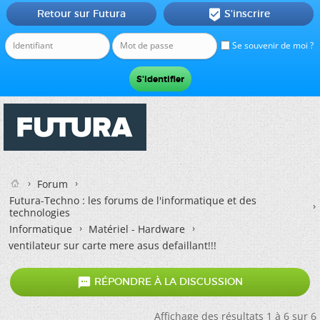
Retour sur Futura
S'inscrire

Se souvenir de moi ?
Forum
Futura-Techno : les forums de l'informatique et des
technologies
Informatique
Matériel - Hardware
ventilateur sur carte mere asus defaillant!!!

RÉPONDRE À LA DISCUSSION
Affichage des résultats 1 à 6 sur 6