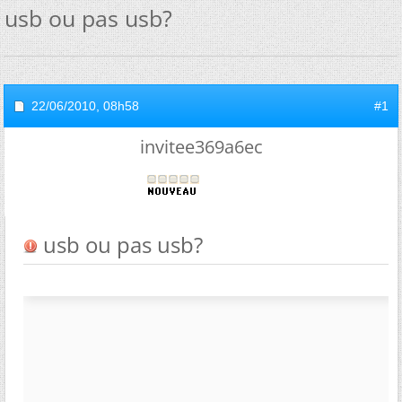
usb ou pas usb?
22/06/2010,
08h58
#1
invitee369a6ec
usb ou pas usb?