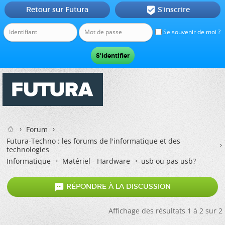
Retour sur Futura
S'inscrire

Se souvenir de moi ?
Forum
Futura-Techno : les forums de l'informatique et des
technologies
Informatique
Matériel - Hardware
usb ou pas usb?

RÉPONDRE À LA DISCUSSION
Affichage des résultats 1 à 2 sur 2