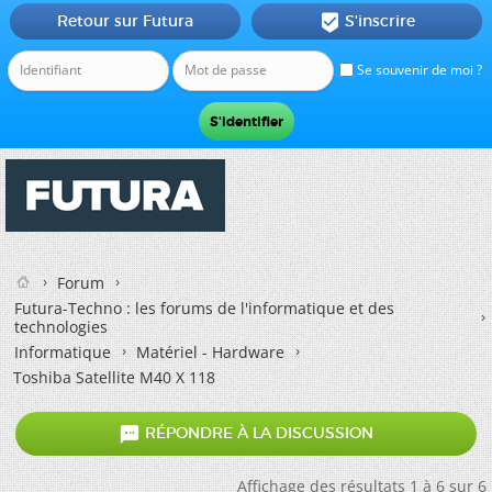
Retour sur Futura
S'inscrire

Se souvenir de moi ?
Forum
Futura-Techno : les forums de l'informatique et des
technologies
Informatique
Matériel - Hardware
Toshiba Satellite M40 X 118

RÉPONDRE À LA DISCUSSION
Affichage des résultats 1 à 6 sur 6