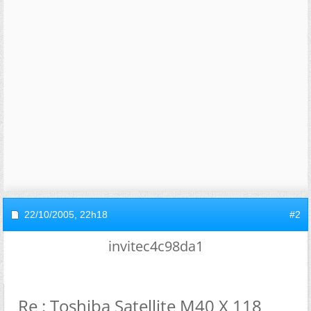
22/10/2005,
22h18
#2
invitec4c98da1
Re : Toshiba Satellite M40 X 118