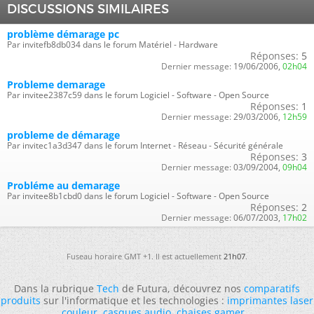
DISCUSSIONS SIMILAIRES
problème démarage pc
Par invitefb8db034 dans le forum Matériel - Hardware
Réponses:
5
Dernier message:
19/06/2006,
02h04
Probleme demarage
Par invitee2387c59 dans le forum Logiciel - Software - Open Source
Réponses:
1
Dernier message:
29/03/2006,
12h59
probleme de démarage
Par invitec1a3d347 dans le forum Internet - Réseau - Sécurité générale
Réponses:
3
Dernier message:
03/09/2004,
09h04
Probléme au demarage
Par invitee8b1cbd0 dans le forum Logiciel - Software - Open Source
Réponses:
2
Dernier message:
06/07/2003,
17h02
Fuseau horaire GMT +1. Il est actuellement
21h07
.
Dans la rubrique
Tech
de Futura, découvrez nos
comparatifs
produits
sur l'informatique et les technologies :
imprimantes laser
couleur
,
casques audio
,
chaises gamer
...