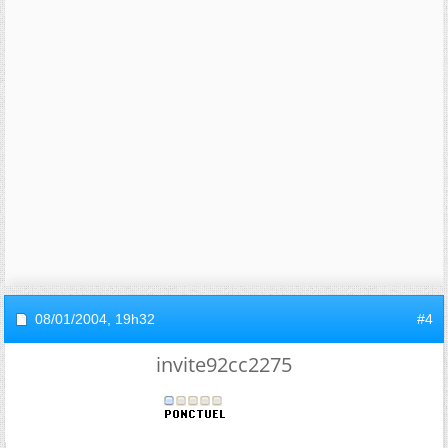
08/01/2004,
19h32
#4
invite92cc2275