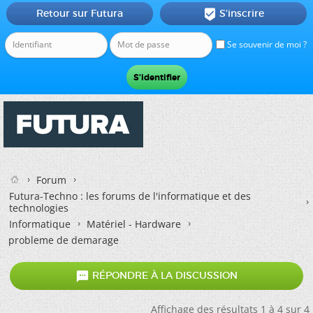
Retour sur Futura
S'inscrire

Se souvenir de moi ?
Forum
Futura-Techno : les forums de l'informatique et des
technologies
Informatique
Matériel - Hardware
probleme de demarage

RÉPONDRE À LA DISCUSSION
Affichage des résultats 1 à 4 sur 4