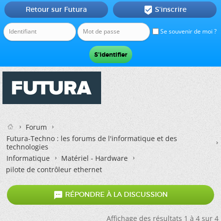
Retour sur Futura
S'inscrire

Se souvenir de moi ?
Forum
Futura-Techno : les forums de l'informatique et des
technologies
Informatique
Matériel - Hardware
pilote de contrôleur ethernet

RÉPONDRE À LA DISCUSSION
Affichage des résultats 1 à 4 sur 4