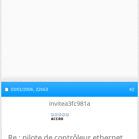
03/01/2006,
22h53
#2
invitea3fc981a
Re : pilote de contrôleur ethernet