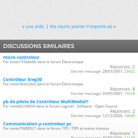
«
une aide.
|
Ma souris pointe n'importe où
»
DISCUSSIONS SIMILAIRES
micro-controleur
Par invite103abebb dans le forum Électronique
Réponses:
2
Dernier message:
28/07/2007,
23h02
Contrôleur Xreg30
Par invite36ee2dcb dans le forum Électronique
Réponses:
8
Dernier message:
03/05/2007,
15h18
pb de pilote de Contrôleur MultiMedia!!!
Par invite82cf4694 dans le forum Logiciel - Software - Open Source
Réponses:
2
Dernier message:
12/12/2006,
10h00
Communication µ-controleur pc
Par invite70688521 dans le forum TPE / TIPE et autres travaux
Réponses:
1
Dernier message:
30/09/2006,
11h33