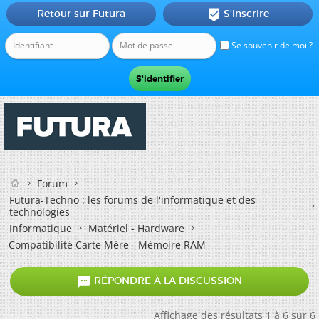
Retour sur Futura
S'inscrire

Se souvenir de moi ?
Forum
Futura-Techno : les forums de l'informatique et des
technologies
Informatique
Matériel - Hardware
Compatibilité Carte Mère - Mémoire RAM

RÉPONDRE À LA DISCUSSION
Affichage des résultats 1 à 6 sur 6