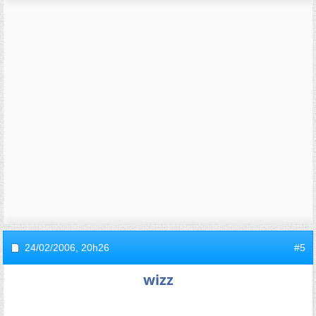
24/02/2006,
20h26
#5
wizz