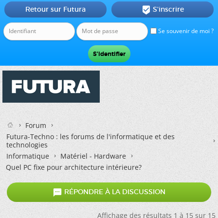
Retour sur Futura
S'inscrire

Se souvenir de moi ?
Forum
Futura-Techno : les forums de l'informatique et des
technologies
Informatique
Matériel - Hardware
Quel PC fixe pour architecture intérieure?

RÉPONDRE À LA DISCUSSION
Affichage des résultats 1 à 15 sur 15