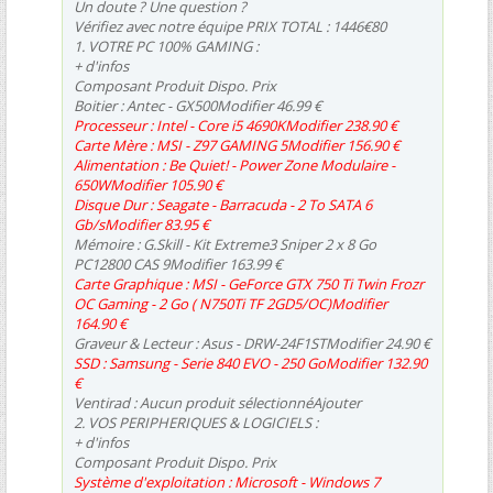
Un doute ? Une question ?
Vérifiez avec notre équipe PRIX TOTAL : 1446€80
1. VOTRE PC 100% GAMING :
+ d'infos
Composant Produit Dispo. Prix
Boitier : Antec - GX500Modifier 46.99
Processeur : Intel - Core i5 4690KModifier 238.90
Carte Mère : MSI - Z97 GAMING 5Modifier 156.90
Alimentation : Be Quiet! - Power Zone Modulaire -
650WModifier 105.90
Disque Dur : Seagate - Barracuda - 2 To SATA 6
Gb/sModifier 83.95
Mémoire : G.Skill - Kit Extreme3 Sniper 2 x 8 Go
PC12800 CAS 9Modifier 163.99
Carte Graphique : MSI - GeForce GTX 750 Ti Twin Frozr
OC Gaming - 2 Go ( N750Ti TF 2GD5/OC)Modifier
164.90
Graveur & Lecteur : Asus - DRW-24F1STModifier 24.90
SSD : Samsung - Serie 840 EVO - 250 GoModifier 132.90
Ventirad : Aucun produit sélectionnéAjouter
2. VOS PERIPHERIQUES & LOGICIELS :
+ d'infos
Composant Produit Dispo. Prix
Système d'exploitation : Microsoft - Windows 7