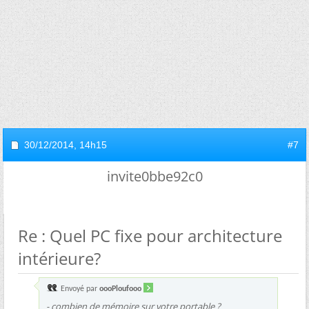
30/12/2014,
14h15
#7
invite0bbe92c0
Re : Quel PC fixe pour architecture
intérieure?
Envoyé par
oooPloufooo
- combien de mémoire sur votre portable ?