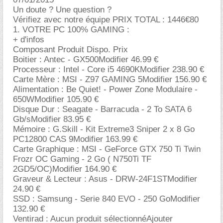
Un doute ? Une question ?
Vérifiez avec notre équipe PRIX TOTAL : 1446€80
1. VOTRE PC 100% GAMING :
+ d'infos
Composant Produit Dispo. Prix
Boitier : Antec - GX500Modifier 46.99
Processeur : Intel - Core i5 4690KModifier 238.90
Carte Mère : MSI - Z97 GAMING 5Modifier 156.90
Alimentation : Be Quiet! - Power Zone Modulaire -
650WModifier 105.90
Disque Dur : Seagate - Barracuda - 2 To SATA 6
Gb/sModifier 83.95
Mémoire : G.Skill - Kit Extreme3 Sniper 2 x 8 Go
PC12800 CAS 9Modifier 163.99
Carte Graphique : MSI - GeForce GTX 750 Ti Twin
Frozr OC Gaming - 2 Go ( N750Ti TF
2GD5/OC)Modifier 164.90
Graveur & Lecteur : Asus - DRW-24F1STModifier
24.90
SSD : Samsung - Serie 840 EVO - 250 GoModifier
132.90
Ventirad : Aucun produit sélectionnéAjouter