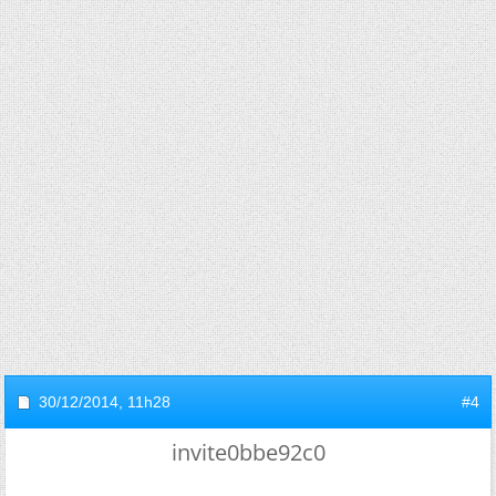
30/12/2014,
11h28
#4
invite0bbe92c0