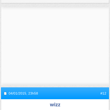
04/01/2015,
23h58
#12
wizz