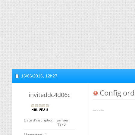
16/06/2016,
12h27
Config ordi
inviteddc4d06c
------
Date d'inscription
janvier
1970
Messages
1