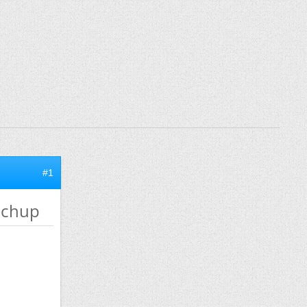
#1
etchup