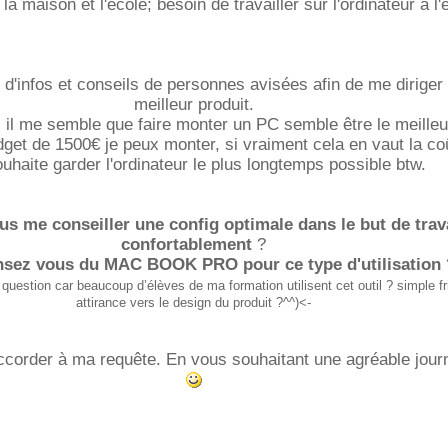
 la maison et l'école; besoin de travailler sur l'ordinateur à l'
 d'infos et conseils de personnes avisées afin de me diriger 
meilleur produit.
, il me semble que faire monter un PC semble être le meilleu
dget de 1500€ je peux monter, si vraiment cela en vaut la co
uhaite garder l'ordinateur le plus longtemps possible btw.
us me conseiller une config optimale dans le but de trava
confortablement
?
sez vous du MAC BOOK PRO pour ce type d'utilisation
question car beaucoup d’élèves de ma formation utilisent cet outil ? simple f
attirance vers le design du produit ?^^)<-
corder à ma requête. En vous souhaitant une agréable jour