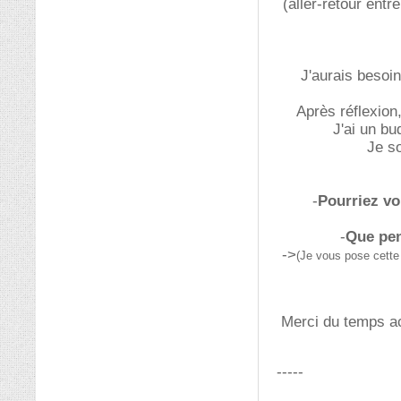
(aller-retour entre
J'aurais besoin
Après réflexion
J'ai un bu
Je so
-
Pourriez vo
-
Que pen
->
(Je vous pose cette 
Merci du temps ac
-----