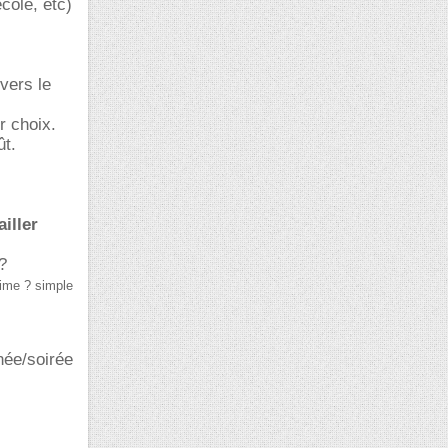
école, etc)
vers le
r choix.
ût.
iller
?
rime ? simple
née/soirée