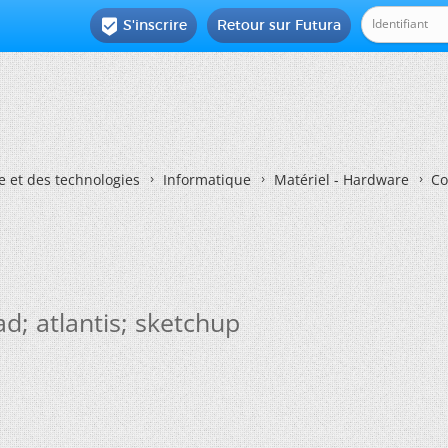
S'inscrire
Retour sur Futura

e et des technologies
Informatique
Matériel - Hardware
Co
ad; atlantis; sketchup