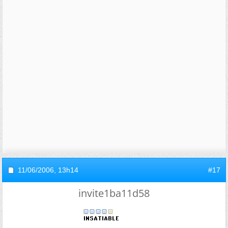
11/06/2006,
13h14
#17
invite1ba11d58