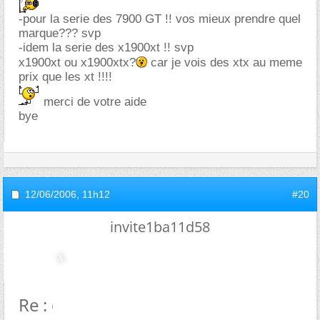
-pour la serie des 7900 GT !! vos mieux prendre quel
marque??? svp
-idem la serie des x1900xt !! svp
x1900xt ou x1900xtx?
car je vois des xtx au meme
prix que les xt !!!!
merci de votre aide
bye
12/06/2006,
11h12
#20
invite1ba11d58
Re : quel carte graphique?