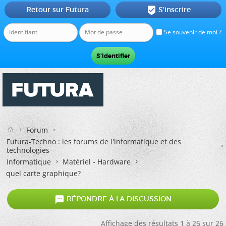
Retour sur Futura
S'inscrire

Se souvenir de moi ?
Forum
Futura-Techno : les forums de l'informatique et des
technologies
Informatique
Matériel - Hardware
quel carte graphique?

RÉPONDRE À LA DISCUSSION
Affichage des résultats 1 à 26 sur 26