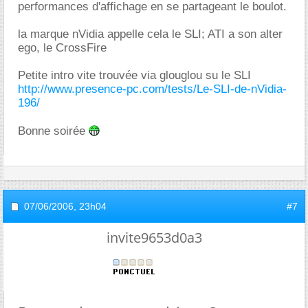
performances d'affichage en se partageant le boulot.
la marque nVidia appelle cela le SLI; ATI a son alter
ego, le CrossFire
Petite intro vite trouvée via glouglou su le SLI
http://www.presence-pc.com/tests/Le-SLI-de-nVidia-
196/
Bonne soirée
07/06/2006,
23h04
#7
invite9653d0a3