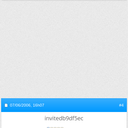
07/06/2006,
16h07
#4
invitedb9df5ec