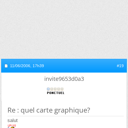
11/06/2006,
17h39
#19
invite9653d0a3
Re : quel carte graphique?
salut