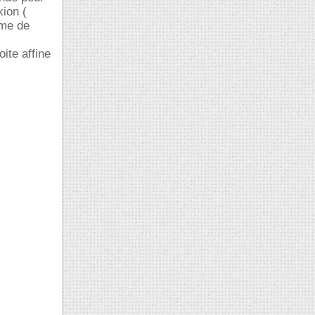
xion (
eme de
oite affine