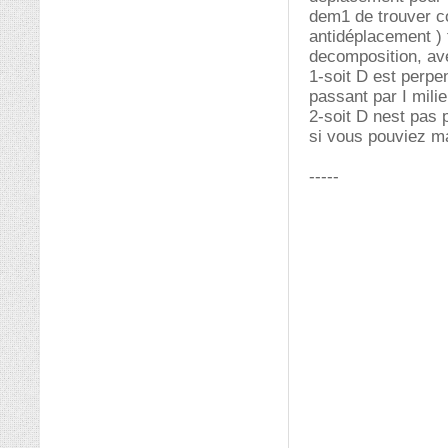
dem1 de trouver co
antidéplacement ) 
decomposition, a
1-soit D est perpen
passant par I mili
2-soit D nest pas p
si vous pouviez mai
-----