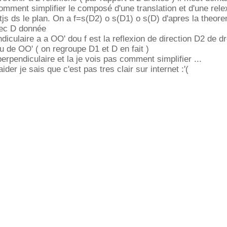
mment simplifier le composé d'une translation et d'une rele
tjs ds le plan. On a f=s(D2) o s(D1) o s(D) d'apres la theor
vec D donnée
diculaire a a OO' dou f est la reflexion de direction D2 de dr
eu de OO' ( on regroupe D1 et D en fait )
erpendiculaire et la je vois pas comment simplifier ...
der je sais que c'est pas tres clair sur internet :'(