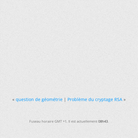
«
question de géométrie
|
Problème du cryptage RSA
»
Fuseau horaire GMT +1. Il est actuellement
08h43
.