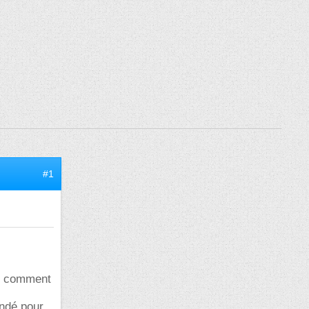
#1
ié comment
andé pour