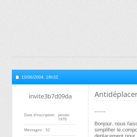
10/06/2004,
18h32
Antidéplace
invite3b7d09da
------
Date d'inscription
janvier
1970
Bonjour, nous fais
simplifier le compo
Messages
52
deplacement pour r