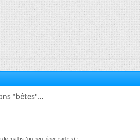
ns "bêtes"...
e de maths (un peu léger parfois) :