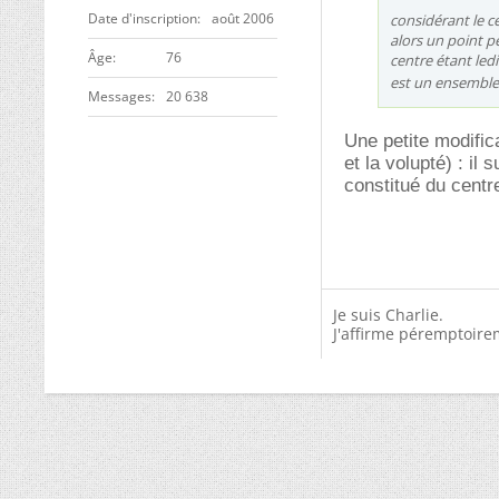
Date d'inscription
août 2006
considérant le c
alors un point p
ge
76
centre étant ledi
est un ensemble
Messages
20 638
Une petite modifica
et la volupté) : il 
constitué du centre
Je suis Charlie.
J'affirme péremptoire