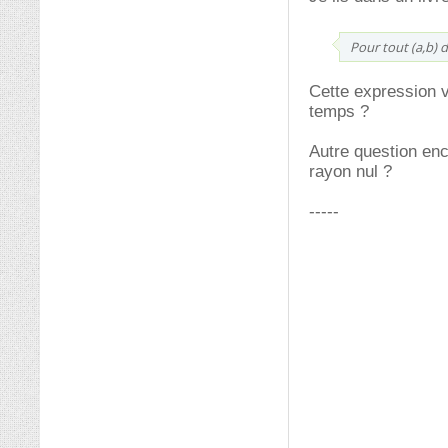
Pour tout (a,b) d
Cette expression v
temps ?
Autre question enco
rayon nul ?
-----