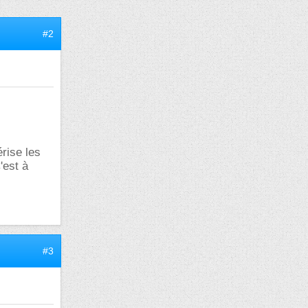
#2
érise les
'est à
#3