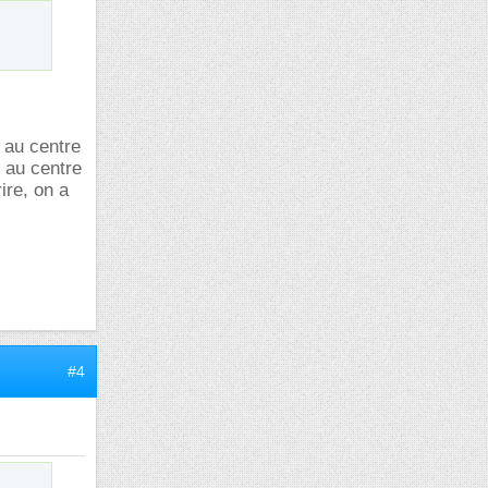
 au centre
e au centre
rire, on a
#4