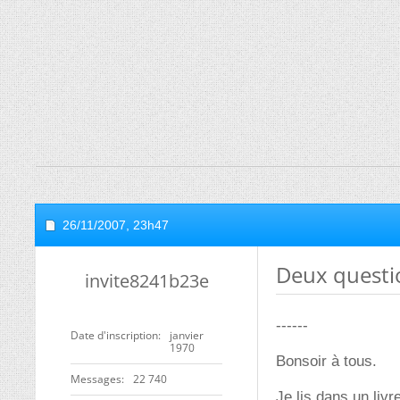
26/11/2007,
23h47
Deux questio
invite8241b23e
------
Date d'inscription
janvier
1970
Bonsoir à tous.
Messages
22 740
Je lis dans un livr