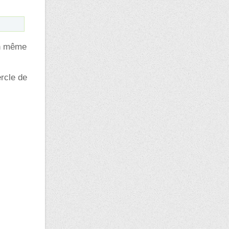
en même
ercle de