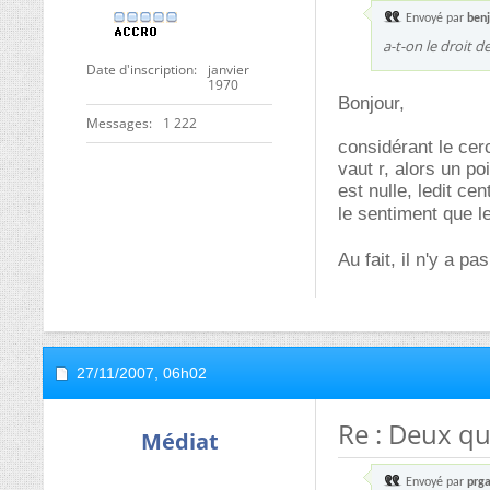
Envoyé par
benj
a-t-on le droit d
Date d'inscription
janvier
1970
Bonjour,
Messages
1 222
considérant le cer
vaut r, alors un p
est nulle, ledit cen
le sentiment que 
Au fait, il n'y a 
27/11/2007,
06h02
Re : Deux qu
Médiat
Envoyé par
prg