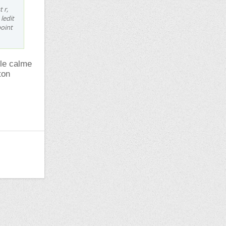
 r,
ledit
point
 le calme
ton