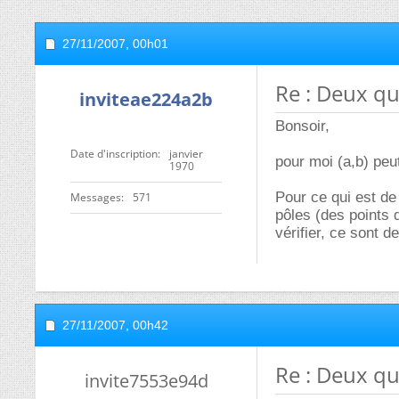
27/11/2007,
00h01
Re : Deux qu
inviteae224a2b
Bonsoir,
Date d'inscription
janvier
pour moi (a,b) peut
1970
Pour ce qui est de 
Messages
571
pôles (des points 
vérifier, ce sont d
27/11/2007,
00h42
Re : Deux qu
invite7553e94d