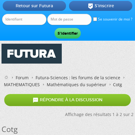
Retour sur Futura
S'inscrire

Se souvenir de moi ?
Forum
Futura-Sciences : les forums de la science
MATHEMATIQUES
Mathématiques du supérieur
Cotg

RÉPONDRE À LA DISCUSSION
Affichage des résultats 1 à 2 sur 2
Cotg