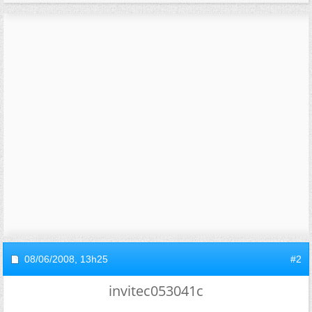
08/06/2008,
13h25
#2
invitec053041c