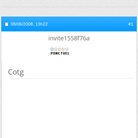
08/06/2008,
13h22
#1
invite1558f76a
Cotg