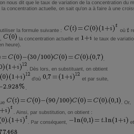
 nous dit que le taux de variation de la concentration du
 la concentration actuelle, on sait qu'on a à faire à une croi
utiliser la formule suivante :
où
r
s,
la concentration actuelle et
le taux de variati
en heure).
.
. Dès lors, en substituant, on obtient
d'où
et par suite,
.
que
. Or,
. Ainsi, par substitution, on obtient :
. Par conséquent,
et