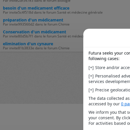
Par invite2af547e3 dans le forum Biologie
besoin d'un medicament efficace
Par invite5c4f518d dans le forum Santé et médecine générale
préparation d'un médicament
Par invite993560d2 dans le forum Chimie
Conservation d'un médicament
Par invite80d5b7f1 dans le forum Santé et médecine générale
elimination d'un cynaure
Par invite81b3833e dans le forum Chimie