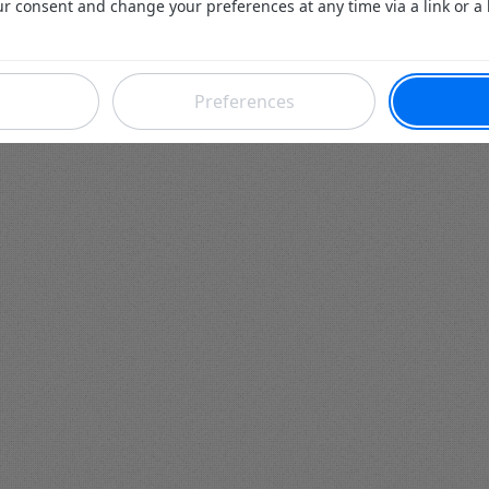
-
Futura
-
Archives
-
Conso
-