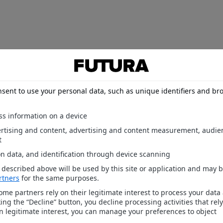
Fuseau horaire GMT +1. Il est actuellement
21h07
.