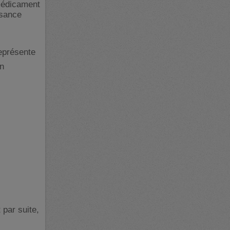
 médicament
ssance
eprésente
on
 par suite,