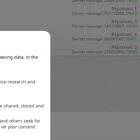
Dernier message:
25/05/2009,
13h29
Réponses:
1
Dernier message:
05/11/2008,
09h53
Réponses:
3
Dernier message:
14/11/2007,
16h34
Réponses:
4
Dernier message:
08/09/2007,
08h51
Réponses:
3
Dernier message:
27/03/2006,
10h04