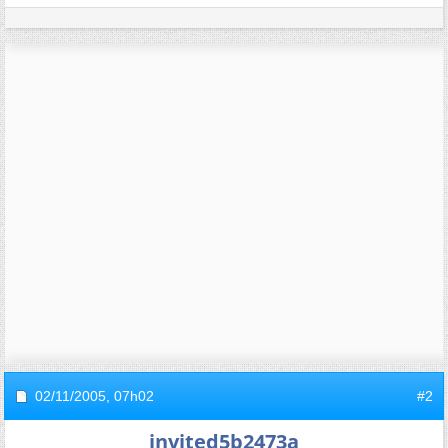
02/11/2005,
07h02
#2
invited5b2473a