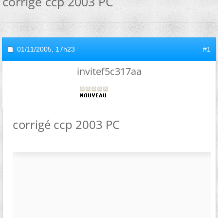
corrigé ccp 2003 PC
01/11/2005,
17h23
#1
invitef5c317aa
corrigé ccp 2003 PC